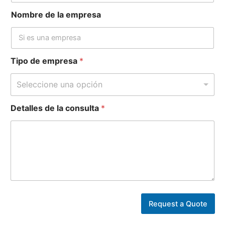
o
Nombre de la empresa
C
o
r
r
e
Tipo de empresa
*
o
*
Seleccione una opción
N
ú
m
Detalles de la consulta
*
e
r
o
Request a Quote