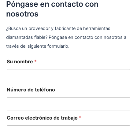
Póngase en contacto con
nosotros
¿Busca un proveedor y fabricante de herramientas
diamantadas fiable? Póngase en contacto con nosotros a
través del siguiente formulario.
t
Su nombre
*
r
a
b
a
Número de teléfono
j
o
t
e
l
Correo electrónico de trabajo
*
é
f
o
n