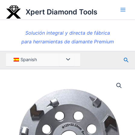
Ir
Xpert Diamond Tools
al
Men
contenido
princ
Solución integral y directa de fábrica
para herramientas de diamante Premium
Busc
Menú
Spanish
en
Toggle