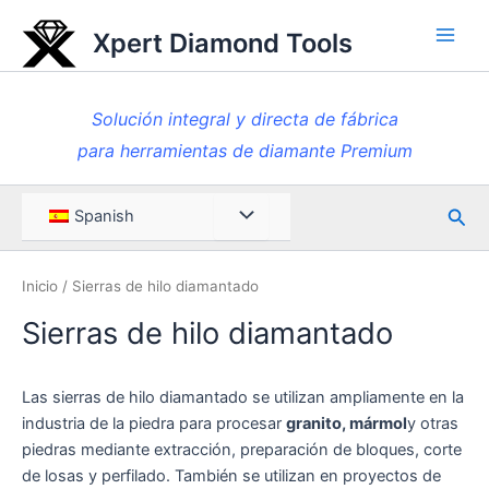
Ir
Xpert Diamond Tools
al
Men
contenido
princ
Solución integral y directa de fábrica
para herramientas de diamante Premium
Busc
Menú
Spanish
en
Toggle
Inicio
/ Sierras de hilo diamantado
Sierras de hilo diamantado
Las sierras de hilo diamantado se utilizan ampliamente en la
industria de la piedra para procesar
granito, mármol
y otras
piedras mediante extracción, preparación de bloques, corte
de losas y perfilado. También se utilizan en proyectos de