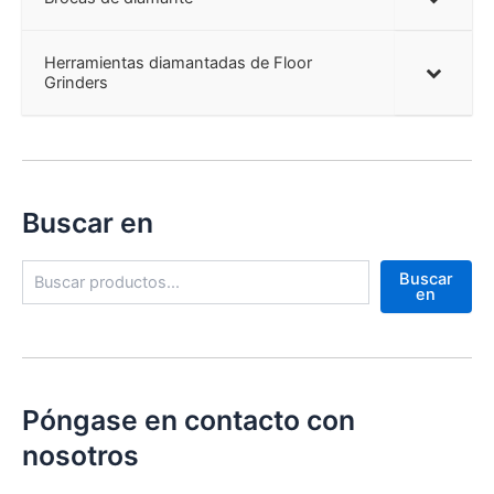
Herramientas diamantadas de Floor
Grinders
Buscar en
B
Buscar
u
en
s
c
a
r
Póngase en contacto con
nosotros