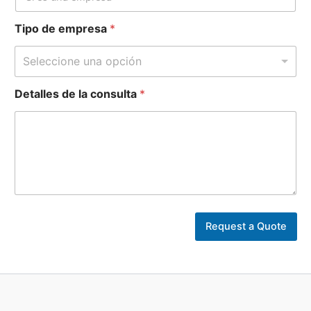
Tipo de empresa
*
Seleccione una opción
Detalles de la consulta
*
l
a
Request a Quote
l
a
*