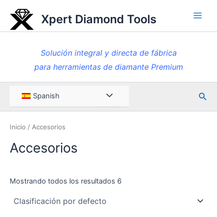
Ir
Xpert Diamond Tools
al
Men
contenido
princ
Solución integral y directa de fábrica
para herramientas de diamante Premium
Busc
Menú
Spanish
en
Toggle
Inicio
/ Accesorios
Accesorios
Mostrando todos los resultados 6