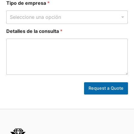
Tipo de empresa
*
Seleccione una opción
t
Detalles de la consulta
*
r
a
b
a
j
o
d
e
e
l
Request a Quote
e
c
t
r
ó
n
i
c