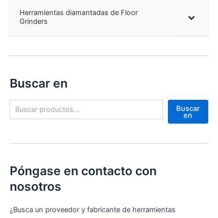
Herramientas diamantadas de Floor
Grinders
Buscar en
B
Buscar
u
en
s
c
a
r
Póngase en contacto con
nosotros
¿Busca un proveedor y fabricante de herramientas