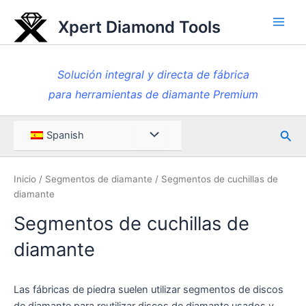
Ir
Xpert Diamond Tools
al
Men
contenido
princ
Solución integral y directa de fábrica
para herramientas de diamante Premium
Busc
Menú
Spanish
en
Toggle
Inicio
/
Segmentos de diamante
/ Segmentos de cuchillas de
diamante
Segmentos de cuchillas de
diamante
Las fábricas de piedra suelen utilizar segmentos de discos