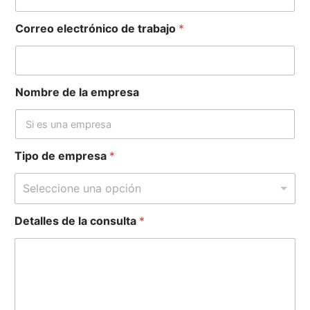
Correo electrónico de trabajo
*
Nombre de la empresa
Tipo de empresa
*
Seleccione una opción
n
Detalles de la consulta
*
o
m
b
r
e
*