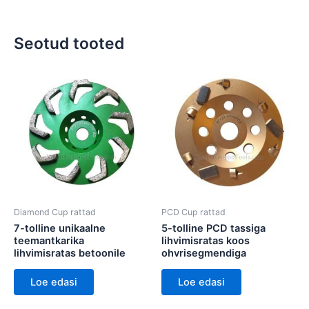
Seotud tooted
Diamond Cup rattad
PCD Cup rattad
7-tolline unikaalne
5-tolline PCD tassiga
teemantkarika
lihvimisratas koos
lihvimisratas betoonile
ohvrisegmendiga
Loe edasi
Loe edasi