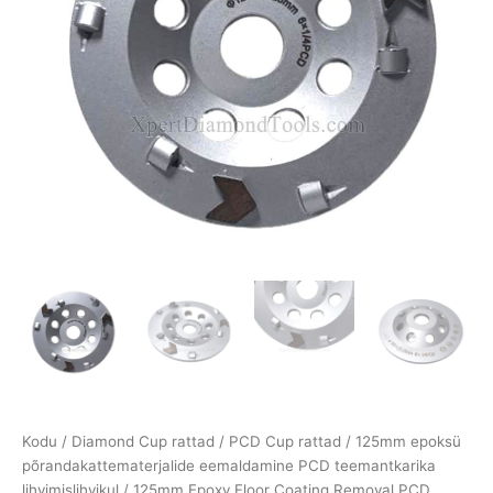
Kodu
/
Diamond Cup rattad
/
PCD Cup rattad
/ 125mm epoksü
põrandakattematerjalide eemaldamine PCD teemantkarika
lihvimislihvikul / 125mm Epoxy Floor Coating Removal PCD