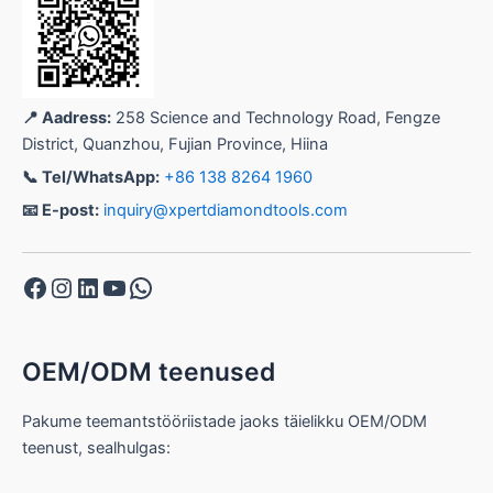
📍 Aadress:
258 Science and Technology Road, Fengze
District, Quanzhou, Fujian Province, Hiina
📞 Tel/WhatsApp:
+86 138 8264 1960
📧 E-post:
inquiry@xpertdiamondtools.com
Facebook
Instagram
LinkedIn
YouTube
WhatsApp
OEM/ODM teenused
Pakume teemantstööriistade jaoks täielikku OEM/ODM
teenust, sealhulgas: