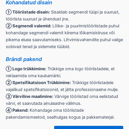
Kohandatud disain
① Tööriistade disain:
Sisaldab segmendi tüüpi ja suurust,
tööriista suurust ja ühendust jne.
② Segmendi valemid:
Lõike- ja puurimistööriistade puhul
kohandage segmendi valemit kiirema lõikamiskiiruse või
pikema eluea saavutamiseks. Lihvimisvahendite puhul valige
sobivad terad ja sidemete tüübid.
Brändi pakend
① Logo trükkimine:
Trükkige oma logo tööriistadele, et
reklaamida oma kaubamärki.
② Spetsifikatsioon Trükkimine:
Trükkige tööriistadele
vajalikud spetsifikatsioonid, et jätta professionaalne mulje.
③ Värviline maalimine:
Värvige tööriistad oma eelistatud
värvi, et saavutada ainulaadne välimus.
④ Pakend:
Kohandage oma tööriistade
pakendamismeetod, sealhulgas kogus ja pakkematerjal.