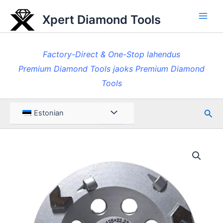
Skip
Xpert Diamond Tools
to
Pea
content
Factory-Direct & One-Stop lahendus
Premium Diamond Tools jaoks Premium Diamond
Tools
Otsi
Menüü
Estonian
ümberlülitamine