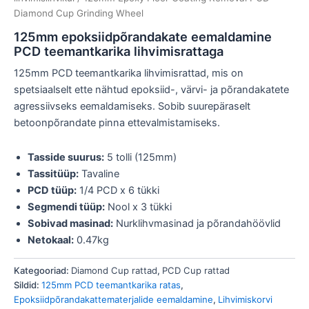
Diamond Cup Grinding Wheel
125mm epoksiidpõrandakate eemaldamine
PCD teemantkarika lihvimisrattaga
125mm PCD teemantkarika lihvimisrattad, mis on
spetsiaalselt ette nähtud epoksiid-, värvi- ja põrandakatete
agressiivseks eemaldamiseks. Sobib suurepäraselt
betoonpõrandate pinna ettevalmistamiseks.
Tasside suurus:
5 tolli (125mm)
Tassitüüp:
Tavaline
PCD tüüp:
1/4 PCD x 6 tükki
Segmendi tüüp:
Nool x 3 tükki
Sobivad masinad:
Nurklihvmasinad ja põrandahöövlid
Netokaal:
0.47kg
Kategooriad:
Diamond Cup rattad
,
PCD Cup rattad
Sildid:
125mm PCD teemantkarika ratas
,
Epoksiidpõrandakattematerjalide eemaldamine
,
Lihvimiskorvi