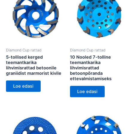
Diamond Cup rattad
Diamond Cup rattad
5-tollised kerged
10 Nooled 7-tolline
teemantkarika
teemantkarika
lihvimisrattad betoonile
lihvimisrattad
graniidist marmorist kivile
betoonpõranda
ettevalmistamiseks
Loe edasi
Loe edasi