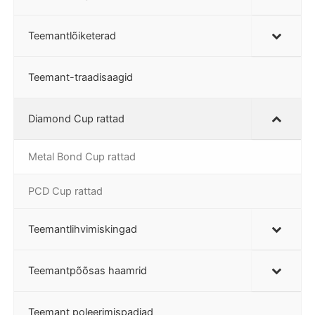
Teemantlõiketerad
Teemant-traadisaagid
Diamond Cup rattad
Metal Bond Cup rattad
PCD Cup rattad
Teemantlihvimiskingad
Teemantpõõsas haamrid
Teemant poleerimispadjad