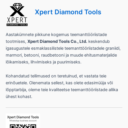
õ
t
Xpert Diamond Tools
t
e
Aastakümnete pikkune kogemus teemanttööriistade
tootmises,
Xpert Diamond Tools Co., Ltd.
keskendub
igasugustele esmaklassilistele teemanttööriistadele graniidi,
marmori, betooni, raudbetooni ja muude ehitusmaterjalide
lõikamiseks, lihvimiseks ja puurimiseks.
Kohandatud tellimused on teretulnud, et vastata teie
erinõuetele. Olenemata sellest, kas olete edasimüüja või
lõpptarbija, oleme teie kvaliteetse teemanttööriistade allika
ühest kohast.