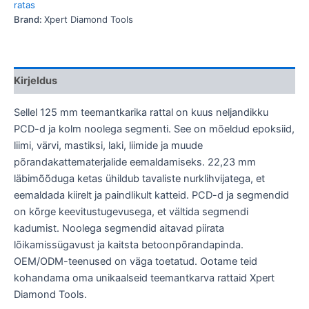
ratas
Brand:
Xpert Diamond Tools
Kirjeldus
Sellel 125 mm teemantkarika rattal on kuus neljandikku
PCD-d ja kolm noolega segmenti. See on mõeldud epoksiid,
liimi, värvi, mastiksi, laki, liimide ja muude
põrandakattematerjalide eemaldamiseks. 22,23 mm
läbimõõduga ketas ühildub tavaliste nurklihvijatega, et
eemaldada kiirelt ja paindlikult katteid. PCD-d ja segmendid
on kõrge keevitustugevusega, et vältida segmendi
kadumist. Noolega segmendid aitavad piirata
lõikamissügavust ja kaitsta betoonpõrandapinda.
OEM/ODM-teenused on väga toetatud. Ootame teid
kohandama oma unikaalseid teemantkarva rattaid Xpert
Diamond Tools.