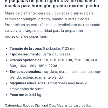
5 pulgadas de peso ligero taza de diamante
muelas para hormigón granito mármol piedra
Muela de diamante ligera de 5 pulgadas diseñada para
esmerilar hormigón, granito, mármol y otras piedras.
Proporciona un corte rápido, un rendimiento de rectificado
suave y una larga durabilidad para la preparación
profesional de superficies.
Tamaño de la copa:
5 pulgadas (125 mm)
Tipo de segmento:
Barra x 16 piezas
Granos opcionales:
6#, 10#, 16#, 20#, 25#, 30#, 60#,
80#, 100#, 120#, 180#, 220#
Bonos opcionales:
muy duro, duro, medio, blando, muy
blando, extremadamente blando
Máquinas adecuadas:
Amoladoras angulares y
amoladoras de suelo.
Peso neto:
0,44 kg
Categorías:
Ruedas Diamond Cup
,
Muelas de vaso de liga