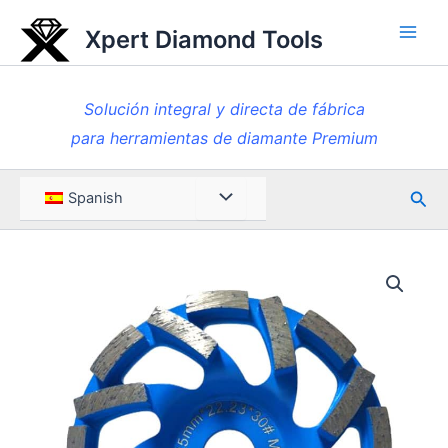
Ir
Xpert Diamond Tools
al
Men
contenido
princ
Solución integral y directa de fábrica
para herramientas de diamante Premium
Busc
Menú
Spanish
en
Toggle