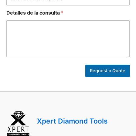
Detalles de la consulta
*
d
e
Request a Quote
d
e
Xpert Diamond Tools