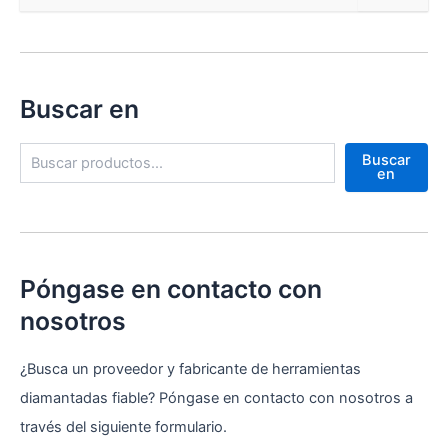
Buscar en
B
Buscar
u
en
s
c
a
r
Póngase en contacto con
nosotros
¿Busca un proveedor y fabricante de herramientas
diamantadas fiable? Póngase en contacto con nosotros a
través del siguiente formulario.