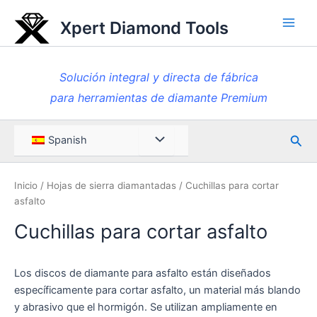
Ir
Xpert Diamond Tools
al
Men
contenido
princ
Solución integral y directa de fábrica
para herramientas de diamante Premium
Busc
Menú
Spanish
en
Toggle
Inicio
/
Hojas de sierra diamantadas
/ Cuchillas para cortar
asfalto
Cuchillas para cortar asfalto
Los discos de diamante para asfalto están diseñados
específicamente para cortar asfalto, un material más blando
y abrasivo que el hormigón. Se utilizan ampliamente en