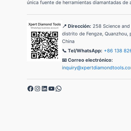
única fuente de herramientas diamantadas de a
📍 Dirección:
258 Science and
distrito de Fengze, Quanzhou, p
China
📞 Tel/WhatsApp:
+86 138 82
📧 Correo electrónico:
inquiry@xpertdiamondtools.c
Facebook
Instagram
LinkedIn
YouTube
WhatsApp