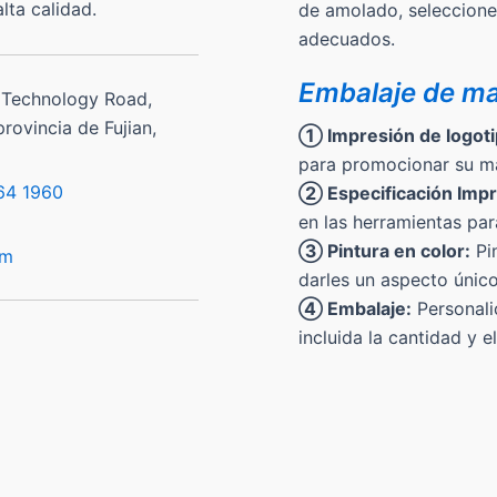
lta calidad.
de amolado, seleccione
adecuados.
Embalaje de m
 Technology Road,
rovincia de Fujian,
① Impresión de logoti
para promocionar su m
64 1960
② Especificación Impr
en las herramientas par
③ Pintura en color:
Pin
om
darles un aspecto único
④ Embalaje:
Personali
incluida la cantidad y e