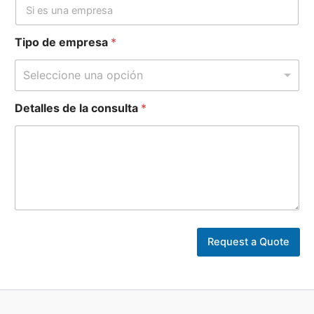
Tipo de empresa
*
Seleccione una opción
Detalles de la consulta
*
P
á
Request a Quote
g
i
n
a
*