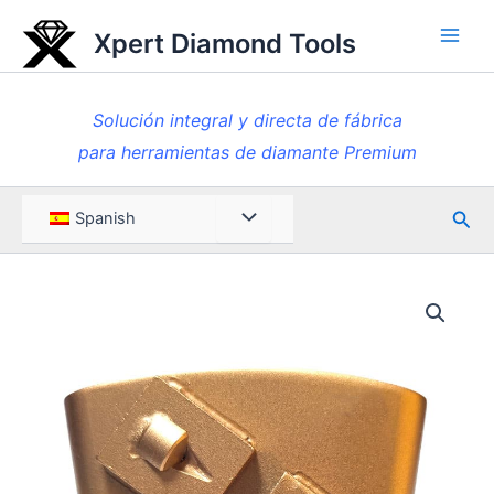
Ir
Xpert Diamond Tools
al
Men
contenido
princ
Solución integral y directa de fábrica
para herramientas de diamante Premium
Busc
Menú
Spanish
en
Toggle