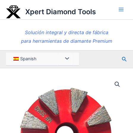
Ir
Xpert Diamond Tools
al
Men
contenido
princ
Solución integral y directa de fábrica
para herramientas de diamante Premium
Busc
Menú
Spanish
en
Toggle