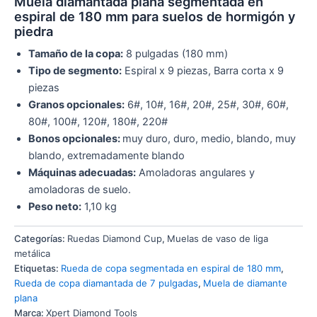
Muela diamantada plana segmentada en
espiral de 180 mm para suelos de hormigón y
piedra
Tamaño de la copa:
8 pulgadas (180 mm)
Tipo de segmento:
Espiral x 9 piezas, Barra corta x 9
piezas
Granos opcionales:
6#, 10#, 16#, 20#, 25#, 30#, 60#,
80#, 100#, 120#, 180#, 220#
Bonos opcionales:
muy duro, duro, medio, blando, muy
blando, extremadamente blando
Máquinas adecuadas:
Amoladoras angulares y
amoladoras de suelo.
Peso neto:
1,10 kg
Categorías:
Ruedas Diamond Cup
,
Muelas de vaso de liga
metálica
Etiquetas:
Rueda de copa segmentada en espiral de 180 mm
,
Rueda de copa diamantada de 7 pulgadas
,
Muela de diamante
plana
Marca:
Xpert Diamond Tools