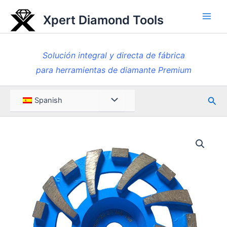
Ir
Xpert Diamond Tools
al
Men
contenido
princ
Solución integral y directa de fábrica
para herramientas de diamante Premium
Busc
Menú
Spanish
en
Toggle