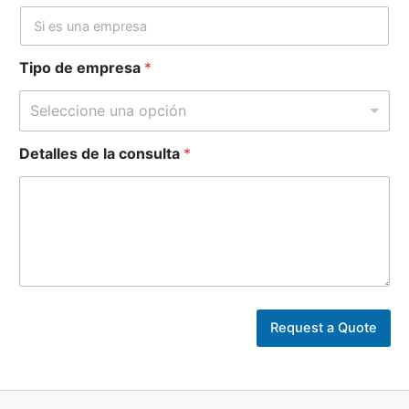
d
Tipo de empresa
*
e
d
Seleccione una opción
e
Detalles de la consulta
*
Request a Quote