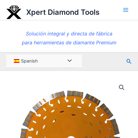
Ir
Xpert Diamond Tools
al
Men
contenido
princ
Solución integral y directa de fábrica
para herramientas de diamante Premium
Busc
Menú
Spanish
en
Toggle