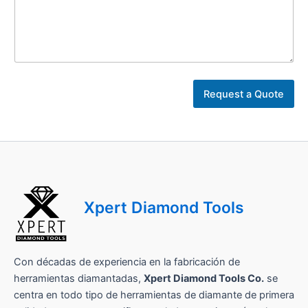
t
r
Request a Quote
a
b
a
j
o
S
u
l
Xpert Diamond Tools
a
Con décadas de experiencia en la fabricación de
herramientas diamantadas,
Xpert Diamond Tools Co.
se
centra en todo tipo de herramientas de diamante de primera