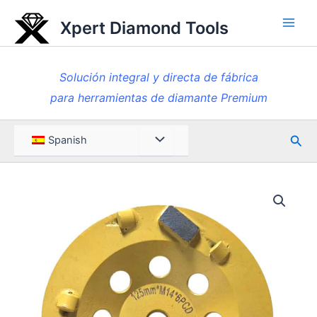
Ir
Xpert Diamond Tools
al
Men
contenido
princ
Solución integral y directa de fábrica
para herramientas de diamante Premium
Busc
Menú
Spanish
en
Toggle