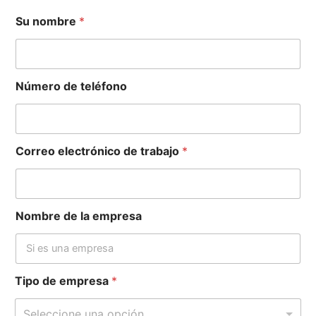
d
Su nombre
*
e
*
c
o
Número de teléfono
n
s
u
l
t
Correo electrónico de trabajo
*
a
Nombre de la empresa
Tipo de empresa
*
Seleccione una opción