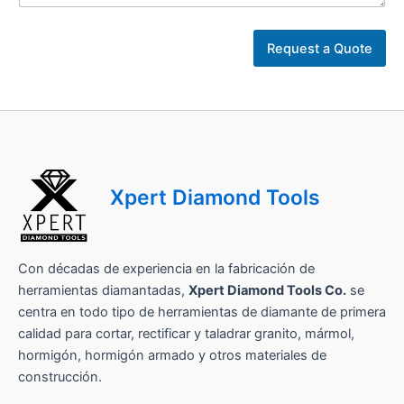
e
s
a
Request a Quote
*
N
o
m
b
r
e
Xpert Diamond Tools
Con décadas de experiencia en la fabricación de
herramientas diamantadas,
Xpert Diamond Tools Co.
se
centra en todo tipo de herramientas de diamante de primera
calidad para cortar, rectificar y taladrar granito, mármol,
hormigón, hormigón armado y otros materiales de
construcción.