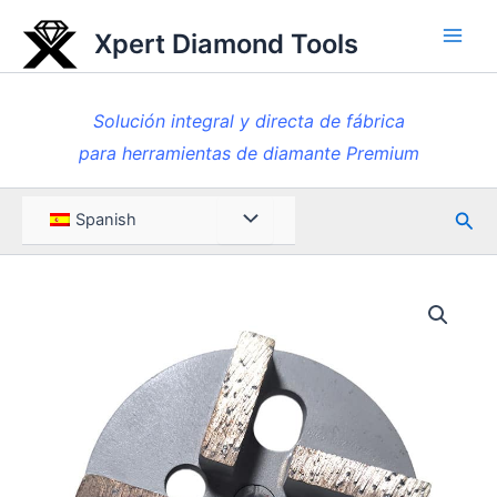
Ir
Xpert Diamond Tools
al
Men
contenido
princ
Solución integral y directa de fábrica
para herramientas de diamante Premium
Busc
Menú
Spanish
en
Toggle