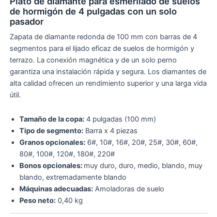
Plato de diamante para esmerilado de suelos
de hormigón de 4 pulgadas con un solo
pasador
Zapata de diamante redonda de 100 mm con barras de 4
segmentos para el lijado eficaz de suelos de hormigón y
terrazo. La conexión magnética y de un solo perno
garantiza una instalación rápida y segura. Los diamantes de
alta calidad ofrecen un rendimiento superior y una larga vida
útil.
Tamaño de la copa:
4 pulgadas (100 mm)
Tipo de segmento:
Barra x 4 piezas
Granos opcionales:
6#, 10#, 16#, 20#, 25#, 30#, 60#,
80#, 100#, 120#, 180#, 220#
Bonos opcionales:
muy duro, duro, medio, blando, muy
blando, extremadamente blando
Máquinas adecuadas:
Amoladoras de suelo
Peso neto:
0,40 kg