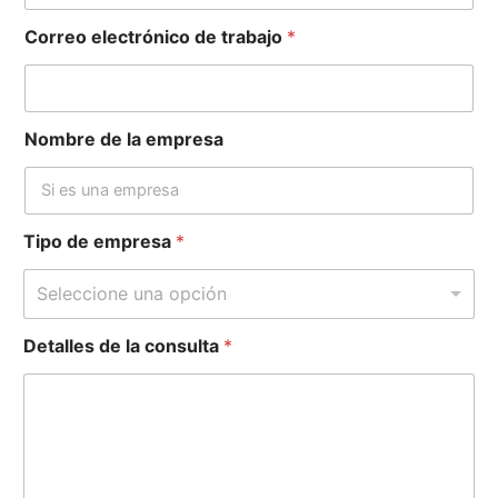
Correo electrónico de trabajo
*
Nombre de la empresa
Tipo de empresa
*
Seleccione una opción
t
Detalles de la consulta
*
i
p
o
e
m
p
r