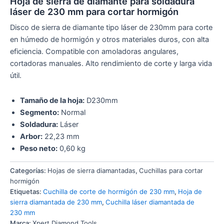
Hoja de sierra de diamante para soldadura
láser de 230 mm para cortar hormigón
Disco de sierra de diamante tipo láser de 230mm para corte
en húmedo de hormigón y otros materiales duros, con alta
eficiencia. Compatible con amoladoras angulares,
cortadoras manuales. Alto rendimiento de corte y larga vida
útil.
Tamaño de la hoja:
D230mm
Segmento:
Normal
Soldadura:
Láser
Arbor:
22,23 mm
Peso neto:
0,60 kg
Categorías:
Hojas de sierra diamantadas
,
Cuchillas para cortar
hormigón
Etiquetas:
Cuchilla de corte de hormigón de 230 mm
,
Hoja de
sierra diamantada de 230 mm
,
Cuchilla láser diamantada de
230 mm
Marca:
Xpert Diamond Tools