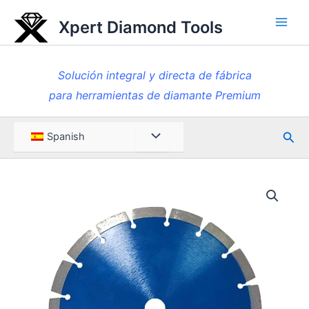
Ir
Xpert Diamond Tools
al
Men
contenido
princ
Solución integral y directa de fábrica
para herramientas de diamante Premium
Busc
Menú
Spanish
en
Toggle