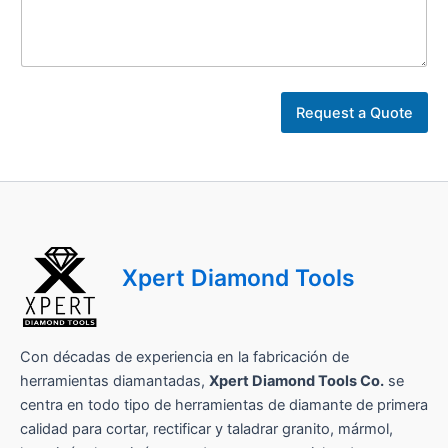
*
N
Request a Quote
o
m
b
r
e
l
a
d
Xpert Diamond Tools
e
Con décadas de experiencia en la fabricación de
herramientas diamantadas,
Xpert Diamond Tools Co.
se
centra en todo tipo de herramientas de diamante de primera
calidad para cortar, rectificar y taladrar granito, mármol,