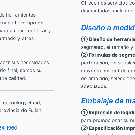
Ofrecemos servicios c
diamantadas, incluidos:
de herramientas
tra en todo tipo de
Diseño a medi
ra cortar, rectificar y
 armado y otros
① Diseño de herramie
segmento, el tamaño y l
② Fórmulas de segme
facer sus necesidades
perforación, personali
rio final, somos su
mayor velocidad de cort
lta calidad.
de amolado, seleccione
adecuados.
Embalaje de m
 Technology Road,
rovincia de Fujian,
① Impresión de logoti
para promocionar su m
64 1960
② Especificación Impr