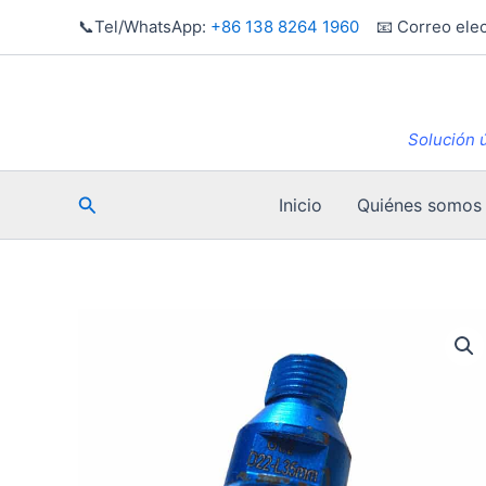
Ir
📞Tel/WhatsApp:
+86 138 8264 1960
📧 Correo elec
al
contenido
Solución ú
Buscar
Inicio
Quiénes somos
en