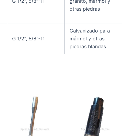
G 1/2", 5/8″-11
granito, mármol y
otras piedras
Galvanizado para
G 1/2", 5/8″-11
mármol y otras
piedras blandas