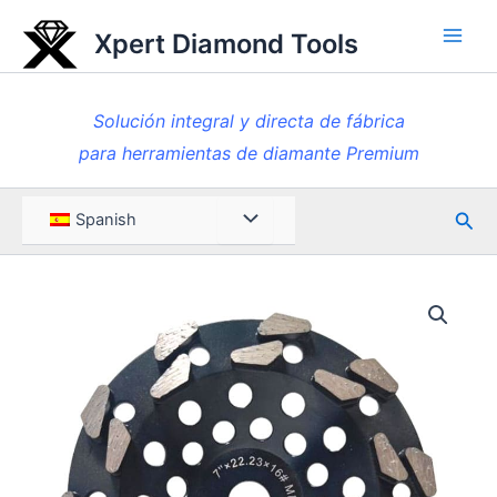
Ir
Xpert Diamond Tools
al
Men
contenido
princ
Solución integral y directa de fábrica
para herramientas de diamante Premium
Busc
Menú
Spanish
en
Toggle