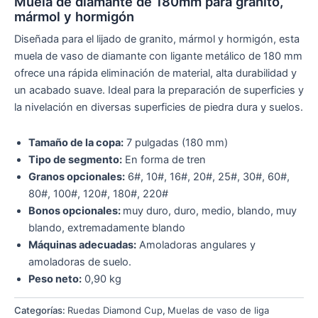
Muela de diamante de 180mm para granito,
mármol y hormigón
Diseñada para el lijado de granito, mármol y hormigón, esta
muela de vaso de diamante con ligante metálico de 180 mm
ofrece una rápida eliminación de material, alta durabilidad y
un acabado suave. Ideal para la preparación de superficies y
la nivelación en diversas superficies de piedra dura y suelos.
Tamaño de la copa:
7 pulgadas (180 mm)
Tipo de segmento:
En forma de tren
Granos opcionales:
6#, 10#, 16#, 20#, 25#, 30#, 60#,
80#, 100#, 120#, 180#, 220#
Bonos opcionales:
muy duro, duro, medio, blando, muy
blando, extremadamente blando
Máquinas adecuadas:
Amoladoras angulares y
amoladoras de suelo.
Peso neto:
0,90 kg
Categorías:
Ruedas Diamond Cup
,
Muelas de vaso de liga