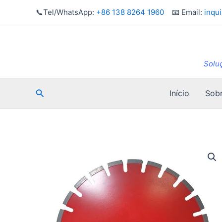
Saltar
📞Tel/WhatsApp:
+86 138 8264 1960
📧 Email:
inqu
para
o
conteúdo
Solu
Pesquisar
Início
Sob