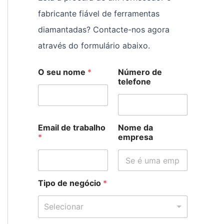
fabricante fiável de ferramentas
diamantadas? Contacte-nos agora
através do formulário abaixo.
O seu nome
*
Número de
telefone
Email de trabalho
Nome da
*
empresa
d
Tipo de negócio
*
e
d
Selecionar
e
O