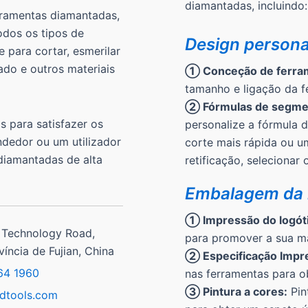
diamantadas, incluindo:
rramentas diamantadas,
dos os tipos de
Design persona
 para cortar, esmerilar
ado e outros materiais
① Conceção de ferra
tamanho e ligação da f
② Fórmulas de segme
 para satisfazer os
personalize a fórmula 
ndedor ou um utilizador
corte mais rápida ou um
 diamantadas de alta
retificação, selecionar
Embalagem da
① Impressão do logót
 Technology Road,
para promover a sua m
íncia de Fujian, China
② Especificação Impr
64 1960
nas ferramentas para o
③ Pintura a cores:
Pin
dtools.com