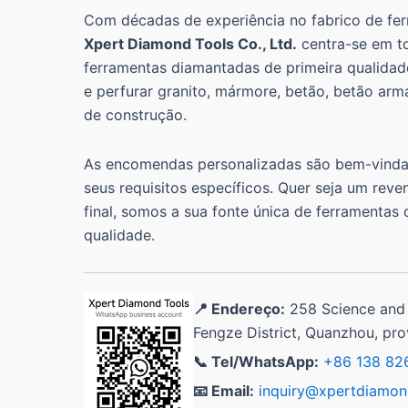
Com décadas de experiência no fabrico de fe
Xpert Diamond Tools Co., Ltd.
centra-se em to
ferramentas diamantadas de primeira qualidade
e perfurar granito, mármore, betão, betão arm
de construção.
As encomendas personalizadas são bem-vindas
seus requisitos específicos. Quer seja um reve
final, somos a sua fonte única de ferramentas
qualidade.
📍 Endereço:
258 Science and
Fengze District, Quanzhou, prov
📞 Tel/WhatsApp:
+86 138 82
📧 Email:
inquiry@xpertdiamon