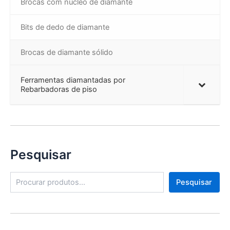
Brocas com núcleo de diamante
Bits de dedo de diamante
Brocas de diamante sólido
Ferramentas diamantadas por
Rebarbadoras de piso
Pesquisar
P
Pesquisar
e
s
q
u
i