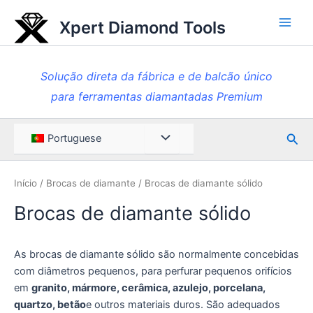
Saltar
Xpert Diamond Tools
para
Men
o
princ
conteúdo
Solução direta da fábrica e de balcão único
para ferramentas diamantadas Premium
Pesq
Alternar
Portuguese
entre
Início
/
Brocas de diamante
/ Brocas de diamante sólido
menus
Brocas de diamante sólido
As brocas de diamante sólido são normalmente concebidas
com diâmetros pequenos, para perfurar pequenos orifícios
em
granito, mármore, cerâmica, azulejo, porcelana,
quartzo, betão
e outros materiais duros. São adequados