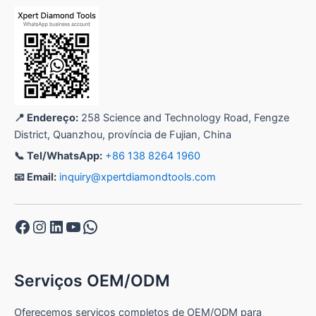
📍 Endereço:
258 Science and Technology Road, Fengze
District, Quanzhou, província de Fujian, China
📞 Tel/WhatsApp:
+86 138 8264 1960
📧 Email:
inquiry@xpertdiamondtools.com
Facebook
Instagram
LinkedIn
YouTube
WhatsApp
Serviços OEM/ODM
Oferecemos serviços completos de OEM/ODM para