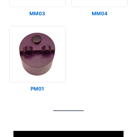
MM03
MM04
PM01