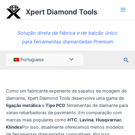
Saltar
Xpert Diamond Tools
para
Men
o
princ
conteúdo
Solução direta da fábrica e de balcão único
para ferramentas diamantadas Premium
Pesq
Alternar
Portuguese
entre
menus
Como um fabricante experiente de sapatos de moagem de
diamante, Xpert Diamond Tools desenvolve uma gama de
ligação metálica
e
Tipo PCD
ferramentas de diamante para
várias rebarbadoras de pavimento. Em comparação com
marcas mais populares como
HTC
,
Lavina
,
Husqvarna
e
Klindex
Por isso, atualmente oferecemos menos modelos
de ferramentas diamantadas compatíveis. Por isso,