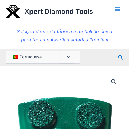
Saltar
Xpert Diamond Tools
para
Men
o
princ
conteúdo
Solução direta da fábrica e de balcão único
para ferramentas diamantadas Premium
Pesq
Alternar
Portuguese
entre
menus