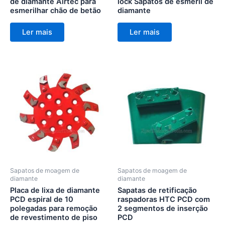
de diamante Airtec para
lock Sapatos de esmeril de
esmerilhar chão de betão
diamante
Ler mais
Ler mais
Sapatos de moagem de
Sapatos de moagem de
diamante
diamante
Placa de lixa de diamante
Sapatas de retificação
PCD espiral de 10
raspadoras HTC PCD com
polegadas para remoção
2 segmentos de inserção
de revestimento de piso
PCD