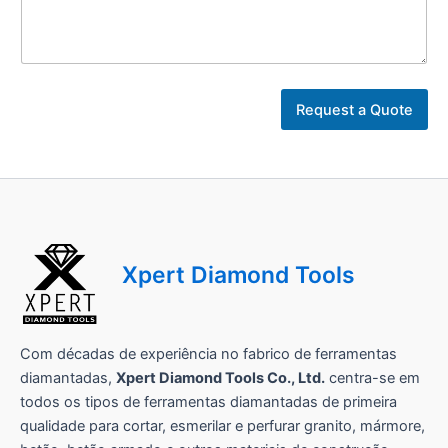
s
e
Request a Quote
u
N
o
m
e
n
e
g
Xpert Diamond Tools
ó
c
i
o
Com décadas de experiência no fabrico de ferramentas
diamantadas,
Xpert Diamond Tools Co., Ltd.
centra-se em
todos os tipos de ferramentas diamantadas de primeira
qualidade para cortar, esmerilar e perfurar granito, mármore,