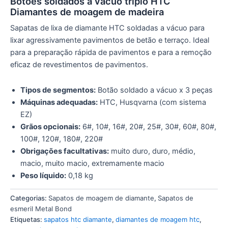
Botões soldados a vácuo triplo HTC
Diamantes de moagem de madeira
Sapatas de lixa de diamante HTC soldadas a vácuo para
lixar agressivamente pavimentos de betão e terraço. Ideal
para a preparação rápida de pavimentos e para a remoção
eficaz de revestimentos de pavimentos.
Tipos de segmentos:
Botão soldado a vácuo x 3 peças
Máquinas adequadas:
HTC, Husqvarna (com sistema
EZ)
Grãos opcionais:
6#, 10#, 16#, 20#, 25#, 30#, 60#, 80#,
100#, 120#, 180#, 220#
Obrigações facultativas:
muito duro, duro, médio,
macio, muito macio, extremamente macio
Peso líquido:
0,18 kg
Categorias:
Sapatos de moagem de diamante
,
Sapatos de
esmeril Metal Bond
Etiquetas:
sapatos htc diamante
,
diamantes de moagem htc
,