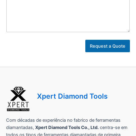
i
l
s
e
u
*
Request a Quote
Xpert Diamond Tools
Com décadas de experiência no fabrico de ferramentas
diamantadas,
Xpert Diamond Tools Co., Ltd.
centra-se em
todos os tipos de ferramentas diamantadas de primeira