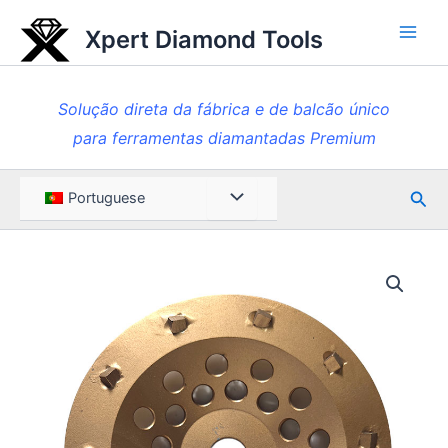
Saltar
Xpert Diamond Tools
para
Men
o
princ
conteúdo
Solução direta da fábrica e de balcão único
para ferramentas diamantadas Premium
Pesq
Alternar
Portuguese
entre
menus