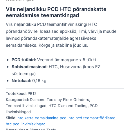
Viis neljandikku PCD HTC põrandakatte
eemaldamise teemantkingad
Viis neljandikku PCD teemantlihvimiskingi HTC
põrandahöövlile. Ideaalsed epoksiid, liimi, värvi ja muude
levinud põrandakattematerjalide agressiivseks
eemaldamiseks. Kõrge ja stabiilne jõudlus.
PCD tüübid:
Veerand ümmargune x 5 tükki
Sobivad masinad:
HTC, Husqvarna (koos EZ
süsteemiga)
Netokaal:
0,16 kg
Tootekood:
PB12
Kategooriad:
Diamond Tools by Floor Grinders
,
Teemantlihvimiskingad
,
HTC Diamond Tooling
,
PCD
lihvimiskingad
Sildid:
htc katte eemaldamine pcd
,
htc pcd teemanttööriistad
,
htc pcd lihvimiskingad