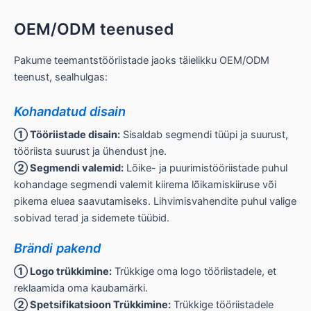
OEM/ODM teenused
Pakume teemantstööriistade jaoks täielikku OEM/ODM
teenust, sealhulgas:
Kohandatud disain
① Tööriistade disain:
Sisaldab segmendi tüüpi ja suurust,
tööriista suurust ja ühendust jne.
② Segmendi valemid:
Lõike- ja puurimistööriistade puhul
kohandage segmendi valemit kiirema lõikamiskiiruse või
pikema eluea saavutamiseks. Lihvimisvahendite puhul valige
sobivad terad ja sidemete tüübid.
Brändi pakend
① Logo trükkimine:
Trükkige oma logo tööriistadele, et
reklaamida oma kaubamärki.
② Spetsifikatsioon Trükkimine:
Trükkige tööriistadele