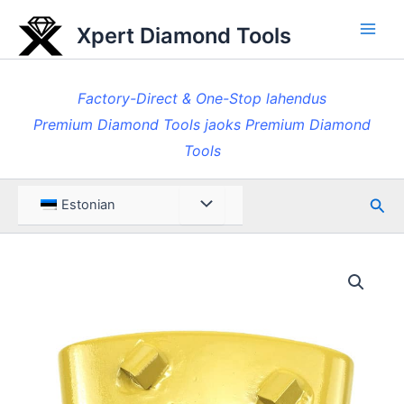
Skip
Xpert Diamond Tools
to
Pea
content
Factory-Direct & One-Stop lahendus
Premium Diamond Tools jaoks Premium Diamond
Tools
Otsi
Menüü
Estonian
ümberlülitamine