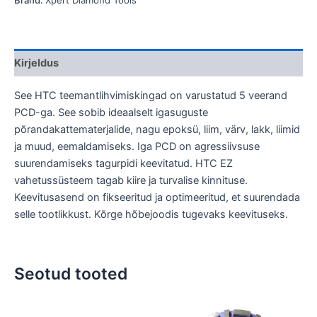
Brand:
Xpert Diamond Tools
Kirjeldus
See HTC teemantlihvimiskingad on varustatud 5 veerand
PCD-ga. See sobib ideaalselt igasuguste
põrandakattematerjalide, nagu epoksü, liim, värv, lakk, liimid
ja muud, eemaldamiseks. Iga PCD on agressiivsuse
suurendamiseks tagurpidi keevitatud. HTC EZ
vahetussüsteem tagab kiire ja turvalise kinnituse.
Keevitusasend on fikseeritud ja optimeeritud, et suurendada
selle tootlikkust. Kõrge hõbejoodis tugevaks keevituseks.
Seotud tooted