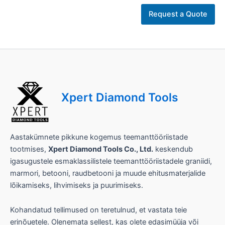
e
Request a Quote
Xpert Diamond Tools
Aastakümnete pikkune kogemus teemanttööriistade
tootmises,
Xpert Diamond Tools Co., Ltd.
keskendub
igasugustele esmaklassilistele teemanttööriistadele graniidi,
marmori, betooni, raudbetooni ja muude ehitusmaterjalide
lõikamiseks, lihvimiseks ja puurimiseks.
Kohandatud tellimused on teretulnud, et vastata teie
erinõuetele. Olenemata sellest, kas olete edasimüüja või