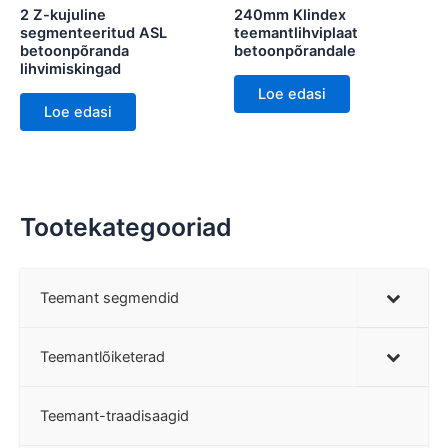
2 Z-kujuline
240mm Klindex
segmenteeritud ASL
teemantlihviplaat
betoonpõranda
betoonpõrandale
lihvimiskingad
Loe edasi
Loe edasi
Tootekategooriad
Teemant segmendid
Teemantlõiketerad
Teemant-traadisaagid