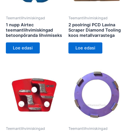
Teemantlihvimiskingad
Teemantlihvimiskingad
1 nupp Airtec
2 poolringi PCD Lavina
teemantlihvimiskingad
Scraper Diamond Tooling
betoonpõranda lihvimiseks
koos metallvarrastega
Loe edasi
Loe edasi
Teemantlihvimiskingad
Teemantlihvimiskingad