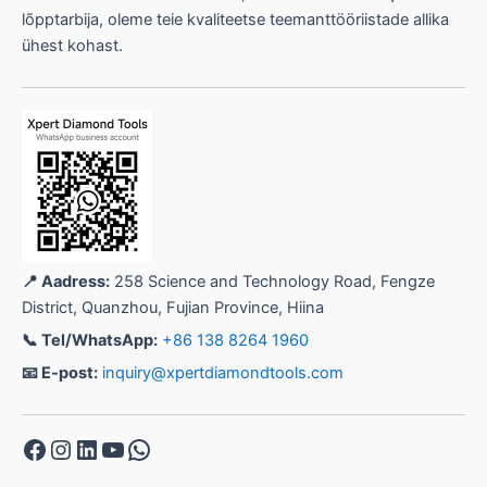
lõpptarbija, oleme teie kvaliteetse teemanttööriistade allika
ühest kohast.
📍 Aadress:
258 Science and Technology Road, Fengze
District, Quanzhou, Fujian Province, Hiina
📞 Tel/WhatsApp:
+86 138 8264 1960
📧 E-post:
inquiry@xpertdiamondtools.com
Facebook
Instagram
LinkedIn
YouTube
WhatsApp