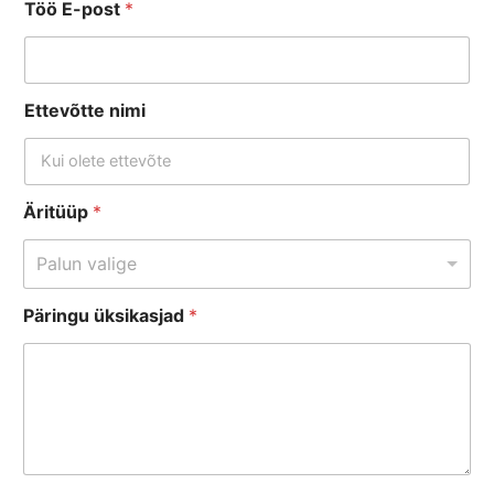
Töö E-post
*
Ettevõtte nimi
ü
Äritüüp
*
k
s
Palun valige
i
k
Päringu üksikasjad
*
a
s
j
a
d
*
T
e
i