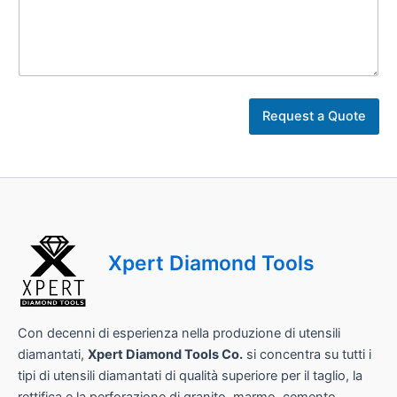
t
u
Request a Quote
o
*
Xpert Diamond Tools
Con decenni di esperienza nella produzione di utensili
diamantati,
Xpert Diamond Tools Co.
si concentra su tutti i
tipi di utensili diamantati di qualità superiore per il taglio, la
rettifica e la perforazione di granito, marmo, cemento,