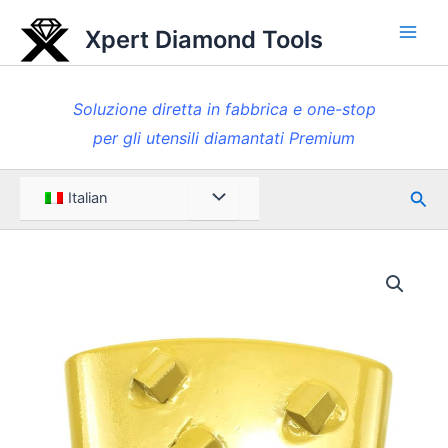
Vai
Xpert Diamond Tools
al
Men
contenuto
princ
Soluzione diretta in fabbrica e one-stop
per gli utensili diamantati Premium
Rice
Menu
Italian
Toggle