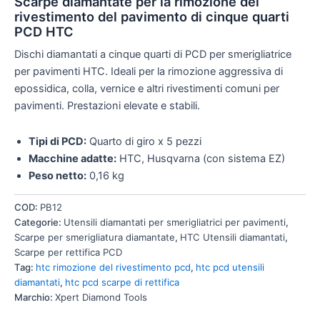
Scarpe diamantate per la rimozione del
rivestimento del pavimento di cinque quarti
PCD HTC
Dischi diamantati a cinque quarti di PCD per smerigliatrice
per pavimenti HTC. Ideali per la rimozione aggressiva di
epossidica, colla, vernice e altri rivestimenti comuni per
pavimenti. Prestazioni elevate e stabili.
Tipi di PCD:
Quarto di giro x 5 pezzi
Macchine adatte:
HTC, Husqvarna (con sistema EZ)
Peso netto:
0,16 kg
COD:
PB12
Categorie:
Utensili diamantati per smerigliatrici per pavimenti
,
Scarpe per smerigliatura diamantate
,
HTC Utensili diamantati
,
Scarpe per rettifica PCD
Tag:
htc rimozione del rivestimento pcd
,
htc pcd utensili
diamantati
,
htc pcd scarpe di rettifica
Marchio:
Xpert Diamond Tools