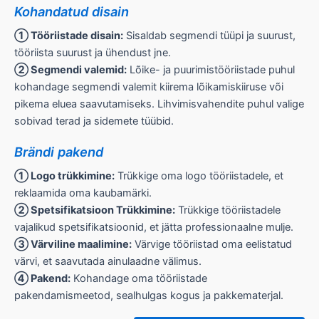
Kohandatud disain
① Tööriistade disain:
Sisaldab segmendi tüüpi ja suurust,
tööriista suurust ja ühendust jne.
② Segmendi valemid:
Lõike- ja puurimistööriistade puhul
kohandage segmendi valemit kiirema lõikamiskiiruse või
pikema eluea saavutamiseks. Lihvimisvahendite puhul valige
sobivad terad ja sidemete tüübid.
Brändi pakend
① Logo trükkimine:
Trükkige oma logo tööriistadele, et
reklaamida oma kaubamärki.
② Spetsifikatsioon Trükkimine:
Trükkige tööriistadele
vajalikud spetsifikatsioonid, et jätta professionaalne mulje.
③ Värviline maalimine:
Värvige tööriistad oma eelistatud
värvi, et saavutada ainulaadne välimus.
④ Pakend:
Kohandage oma tööriistade
pakendamismeetod, sealhulgas kogus ja pakkematerjal.