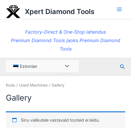
Skip
Xpert Diamond Tools
to
Pea
content
Factory-Direct & One-Stop lahendus
Premium Diamond Tools jaoks Premium Diamond
Tools
Otsi
Menüü
Estonian
ümberlülitamine
Kodu
/
Used Machines
/ Gallery
Gallery
Sinu valikutele vastavaid tooteid ei leidu.