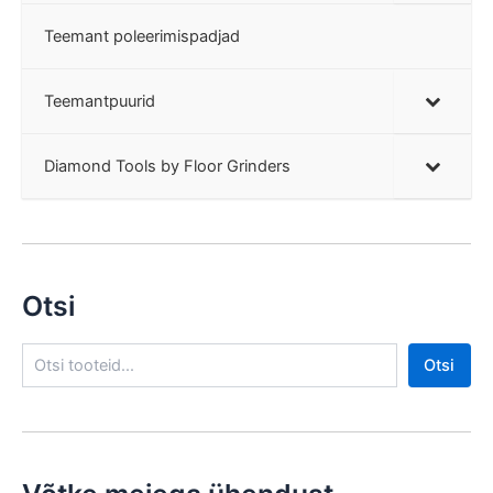
Teemant poleerimispadjad
Teemantpuurid
Diamond Tools by Floor Grinders
Otsi
O
Otsi
t
s
i