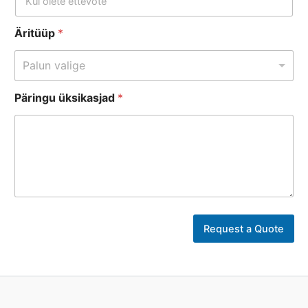
Äritüüp
*
Palun valige
Päringu üksikasjad
*
Request a Quote