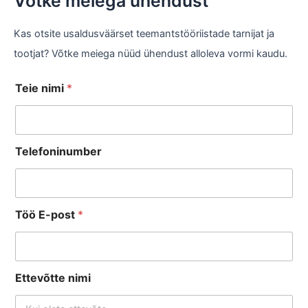
Võtke meiega ühendust
Kas otsite usaldusväärset teemantstööriistade tarnijat ja
tootjat? Võtke meiega nüüd ühendust alloleva vormi kaudu.
*
Teie nimi
*
n
i
m
i
Telefoninumber
E
-
p
o
s
Töö E-post
*
t
Ettevõtte nimi