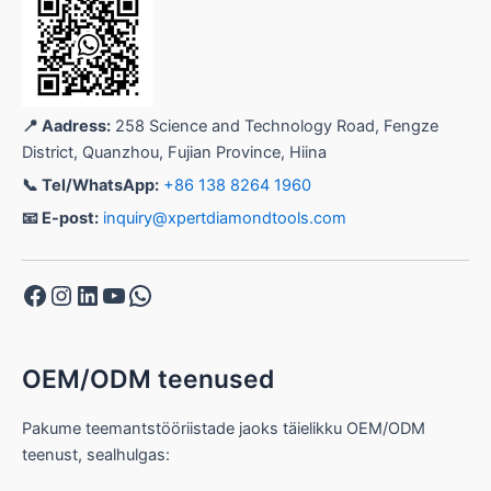
📍 Aadress:
258 Science and Technology Road, Fengze
District, Quanzhou, Fujian Province, Hiina
📞 Tel/WhatsApp:
+86 138 8264 1960
📧 E-post:
inquiry@xpertdiamondtools.com
Facebook
Instagram
LinkedIn
YouTube
WhatsApp
OEM/ODM teenused
Pakume teemantstööriistade jaoks täielikku OEM/ODM
teenust, sealhulgas: