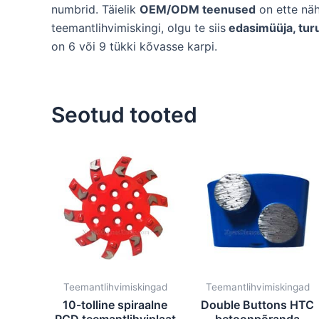
numbrid. Täielik
OEM/ODM teenused
on ette näh
teemantlihvimiskingi, olgu te siis
edasimüüja, turu
on 6 või 9 tükki kõvasse karpi.
Seotud tooted
Teemantlihvimiskingad
Teemantlihvimiskingad
10-tolline spiraalne
Double Buttons HTC