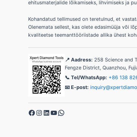
ehitusmaterjalide lõikamiseks, lihvimiseks ja pu
Kohandatud tellimused on teretulnud, et vastata
Olenemata sellest, kas olete edasimüüja või lõp
kvaliteetse teemanttööriistade allika ühest koh
📍 Aadress:
258 Science and 
Fengze District, Quanzhou, Fuji
📞 Tel/WhatsApp:
+86 138 82
📧 E-post:
inquiry@xpertdiam
Facebook
Instagram
LinkedIn
YouTube
WhatsApp