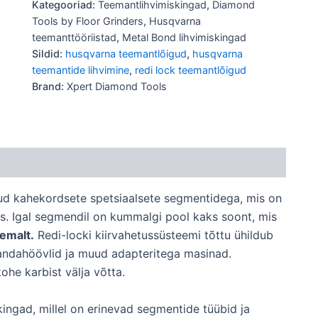
Kategooriad:
Teemantlihvimiskingad
,
Diamond
Tools by Floor Grinders
,
Husqvarna
teemanttööriistad
,
Metal Bond lihvimiskingad
Sildid:
husqvarna teemantlõigud
,
husqvarna
teemantide lihvimine
,
redi lock teemantlõigud
Brand:
Xpert Diamond Tools
ud kahekordsete spetsiaalsete segmentidega, mis on
s. Igal segmendil on kummalgi pool kaks soont, mis
emalt.
Redi-locki kiirvahetussüsteemi tõttu ühildub
ndahöövlid ja muud adapteritega masinad.
ohe karbist välja võtta.
ngad, millel on erinevad segmentide tüübid ja