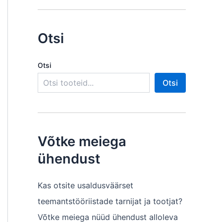
Otsi
Otsi
Otsi
Võtke meiega
ühendust
Kas otsite usaldusväärset
teemantstööriistade tarnijat ja tootjat?
Võtke meiega nüüd ühendust alloleva