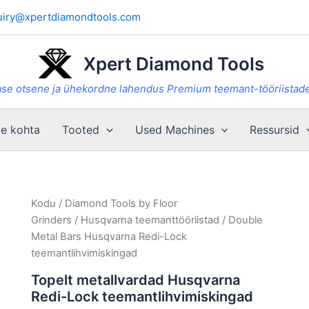
uiry@xpertdiamondtools.com
Xpert Diamond Tools
se otsene ja ühekordne lahendus Premium teemant-tööriistade
e kohta
Tooted
Used Machines
Ressursid
Kodu
/
Diamond Tools by Floor
Grinders
/
Husqvarna teemanttööriistad
/ Double
Metal Bars Husqvarna Redi-Lock
teemantlihvimiskingad
Topelt metallvardad Husqvarna
Redi-Lock teemantlihvimiskingad