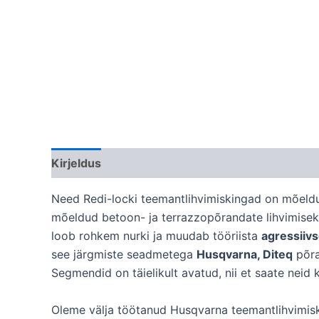
Kirjeldus
Need Redi-locki teemantlihvimiskingad on mõeld
mõeldud betoon- ja terrazzopõrandate lihvimisek
loob rohkem nurki ja muudab tööriista
agressiivs
see järgmiste seadmetega
Husqvarna, Diteq
põra
Segmendid on täielikult avatud, nii et saate neid k
Oleme välja töötanud Husqvarna teemantlihvimiski