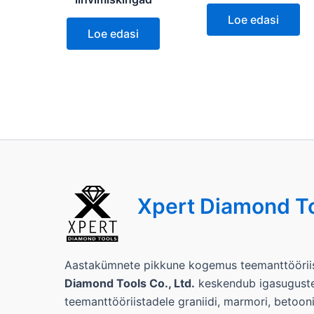
Loe edasi
Loe edasi
Xpert Diamond T
Aastakümnete pikkune kogemus teemanttöörii
Diamond Tools Co., Ltd.
keskendub igasugustel
teemanttööriistadele graniidi, marmori, betoon