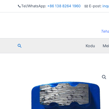
Skip
📞Tel/WhatsApp:
+86 138 8264 1960
📧 E-post:
inq
to
content
Teha
Otsi
Kodu
Mei