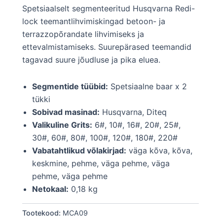
Spetsiaalselt segmenteeritud Husqvarna Redi-
lock teemantlihvimiskingad betoon- ja
terrazzopõrandate lihvimiseks ja
ettevalmistamiseks. Suurepärased teemandid
tagavad suure jõudluse ja pika eluea.
Segmentide tüübid:
Spetsiaalne baar x 2
tükki
Sobivad masinad:
Husqvarna, Diteq
Valikuline Grits:
6#, 10#, 16#, 20#, 25#,
30#, 60#, 80#, 100#, 120#, 180#, 220#
Vabatahtlikud võlakirjad:
väga kõva, kõva,
keskmine, pehme, väga pehme, väga
pehme, väga pehme
Netokaal:
0,18 kg
Tootekood:
MCA09