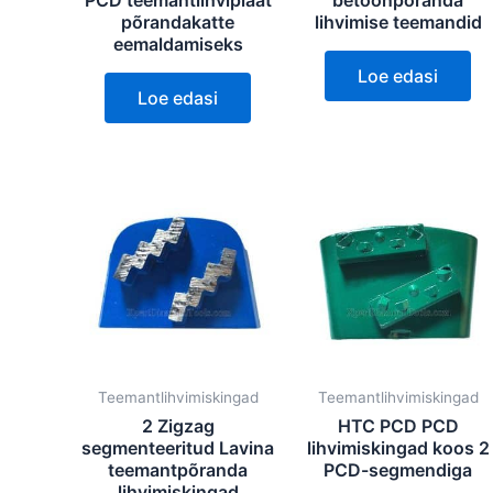
PCD teemantlihviplaat
betoonpõranda
põrandakatte
lihvimise teemandid
eemaldamiseks
Loe edasi
Loe edasi
Teemantlihvimiskingad
Teemantlihvimiskingad
2 Zigzag
HTC PCD PCD
segmenteeritud Lavina
lihvimiskingad koos 2
teemantpõranda
PCD-segmendiga
lihvimiskingad