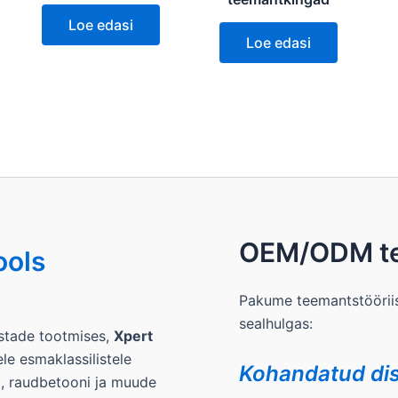
Loe edasi
Loe edasi
OEM/ODM t
ools
Pakume teemantstööriis
sealhulgas:
stade tootmises,
Xpert
e esmaklassilistele
Kohandatud dis
i, raudbetooni ja muude