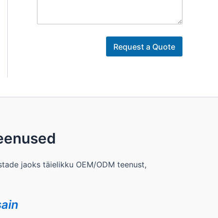
i
m
i
Request a Quote
eenused
tade jaoks täielikku OEM/ODM teenust,
ain