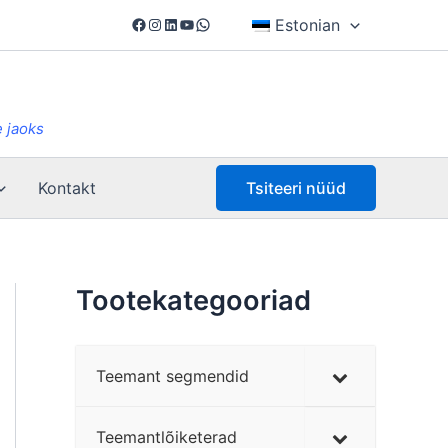
Facebook
Instagram
LinkedIn
YouTube
WhatsApp
Estonian
 jaoks
Kontakt
Tsiteeri nüüd
Tootekategooriad
Teemant segmendid
Teemantlõiketerad