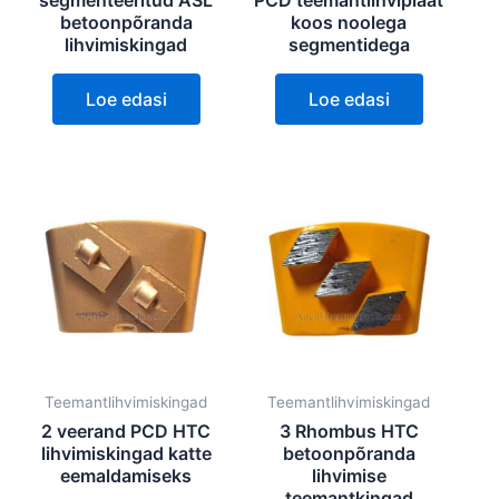
segmenteeritud ASL
PCD teemantlihviplaat
betoonpõranda
koos noolega
lihvimiskingad
segmentidega
Loe edasi
Loe edasi
Teemantlihvimiskingad
Teemantlihvimiskingad
2 veerand PCD HTC
3 Rhombus HTC
lihvimiskingad katte
betoonpõranda
eemaldamiseks
lihvimise
teemantkingad