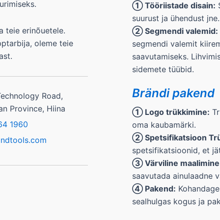
urimiseks.
① Tööriistade disain:
S
suurust ja ühendust jne.
 teie erinõuetele.
② Segmendi valemid:
ptarbija, oleme teie
segmendi valemit kiirem
ast.
saavutamiseks. Lihvimis
sidemete tüübid.
Brändi pakend
Technology Road,
an Province, Hiina
① Logo trükkimine:
Tr
64 1960
oma kaubamärki.
② Spetsifikatsioon Tr
ondtools.com
spetsifikatsioonid, et j
③ Värviline maalimine
saavutada ainulaadne v
④ Pakend:
Kohandage 
sealhulgas kogus ja pak