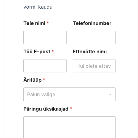
vormi kaudu.
Teie nimi
*
Telefoninumber
Töö E-post
*
Ettevõtte nimi
Äritüüp
*
Palun valige
n
Päringu üksikasjad
*
i
m
i
n