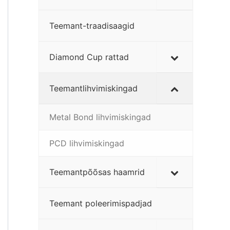
Teemant-traadisaagid
Diamond Cup rattad
Teemantlihvimiskingad
Metal Bond lihvimiskingad
PCD lihvimiskingad
Teemantpõõsas haamrid
Teemant poleerimispadjad