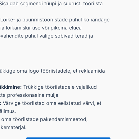
isaldab segmendi tüüpi ja suurust, tööriista
Lõike- ja puurimistööriistade puhul kohandage
a lõikamiskiiruse või pikema eluea
vahendite puhul valige sobivad terad ja
ükkige oma logo tööriistadele, et reklaamida
ükkimine:
Trükkige tööriistadele vajalikud
ätta professionaalne mulje.
:
Värvige tööriistad oma eelistatud värvi, et
älimus.
oma tööriistade pakendamismeetod,
kematerjal.