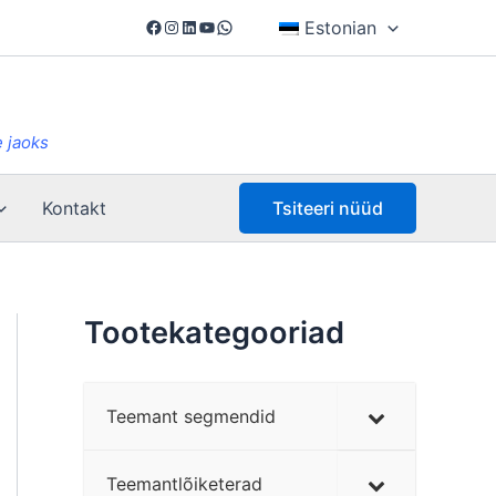
Facebook
Instagram
LinkedIn
YouTube
WhatsApp
Estonian
 jaoks
Kontakt
Tsiteeri nüüd
Tootekategooriad
Teemant segmendid
Teemantlõiketerad