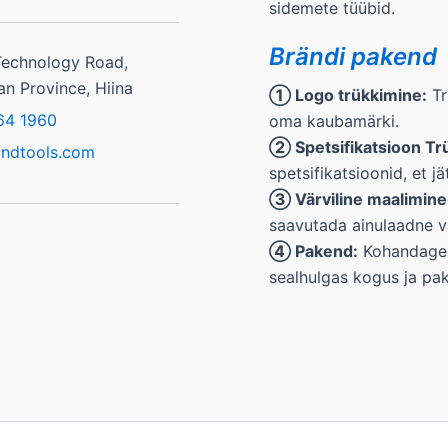
sidemete tüübid.
Brändi pakend
Technology Road,
an Province, Hiina
① Logo trükkimine:
Tr
64 1960
oma kaubamärki.
② Spetsifikatsioon Tr
ondtools.com
spetsifikatsioonid, et j
③ Värviline maalimine
saavutada ainulaadne v
④ Pakend:
Kohandage 
sealhulgas kogus ja pak