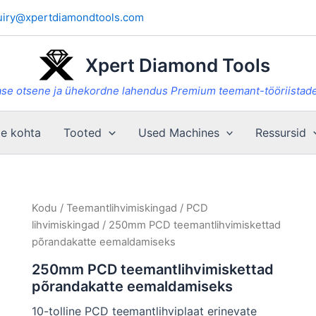
uiry@xpertdiamondtools.com
Xpert Diamond Tools
se otsene ja ühekordne lahendus Premium teemant-tööriistade
e kohta
Tooted
Used Machines
Ressursid
Kodu
/
Teemantlihvimiskingad
/
PCD
lihvimiskingad
/ 250mm PCD teemantlihvimiskettad
põrandakatte eemaldamiseks
250mm PCD teemantlihvimiskettad
põrandakatte eemaldamiseks
10-tolline PCD teemantlihviplaat erinevate