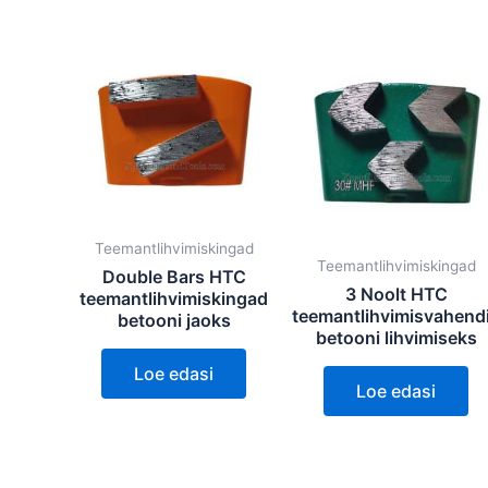
Teemantlihvimiskingad
Teemantlihvimiskingad
Double Bars HTC
3 Noolt HTC
teemantlihvimiskingad
teemantlihvimisvahend
betooni jaoks
betooni lihvimiseks
Loe edasi
Loe edasi