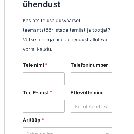
ühendust
Kas otsite usaldusväärset
teemantstööriistade tarnijat ja tootjat?
Võtke meiega nüüd ühendust alloleva
vormi kaudu.
Teie nimi
*
Telefoninumber
Töö E-post
*
Ettevõtte nimi
Äritüüp
*