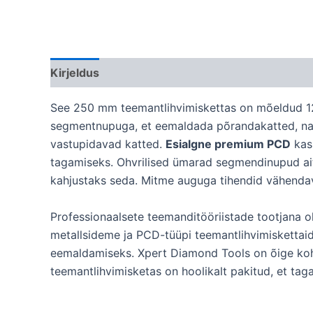
Kirjeldus
See 250 mm teemantlihvimiskettas on mõeldud 12
segmentnupuga, et eemaldada põrandakatted, nagu 
vastupidavad katted.
Esialgne premium PCD
kasu
tagamiseks. Ohvrilised ümarad segmendinupud ait
kahjustaks seda. Mitme auguga tihendid vähendav
Professionaalsete teemanditööriistade tootjana ol
metallsideme ja PCD-tüüpi teemantlihvimiskettaid
eemaldamiseks. Xpert Diamond Tools on õige ko
teemantlihvimisketas on hoolikalt pakitud, et tag