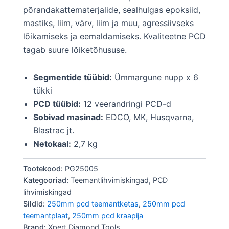
põrandakattematerjalide, sealhulgas epoksiid,
mastiks, liim, värv, liim ja muu, agressiivseks
lõikamiseks ja eemaldamiseks. Kvaliteetne PCD
tagab suure lõiketõhususe.
Segmentide tüübid:
Ümmargune nupp x 6
tükki
PCD tüübid:
12 veerandringi PCD-d
Sobivad masinad:
EDCO, MK, Husqvarna,
Blastrac jt.
Netokaal:
2,7 kg
Tootekood:
PG25005
Kategooriad:
Teemantlihvimiskingad
,
PCD
lihvimiskingad
Sildid:
250mm pcd teemantketas
,
250mm pcd
teemantplaat
,
250mm pcd kraapija
Brand:
Xpert Diamond Tools