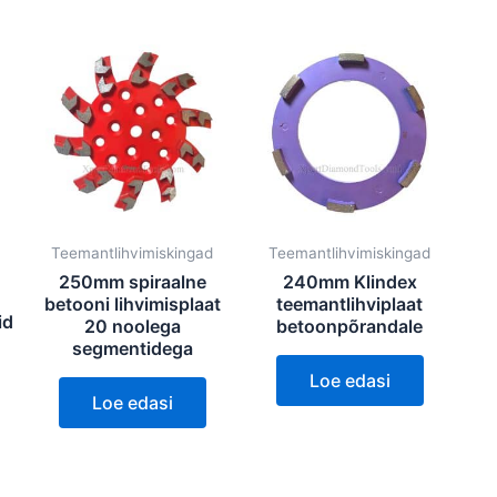
Teemantlihvimiskingad
Teemantlihvimiskingad
250mm spiraalne
240mm Klindex
betooni lihvimisplaat
teemantlihviplaat
id
20 noolega
betoonpõrandale
segmentidega
Loe edasi
Loe edasi