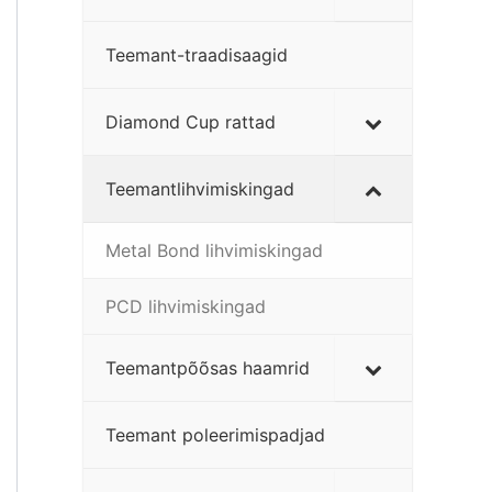
Teemant-traadisaagid
Diamond Cup rattad
Teemantlihvimiskingad
Metal Bond lihvimiskingad
PCD lihvimiskingad
Teemantpõõsas haamrid
Teemant poleerimispadjad