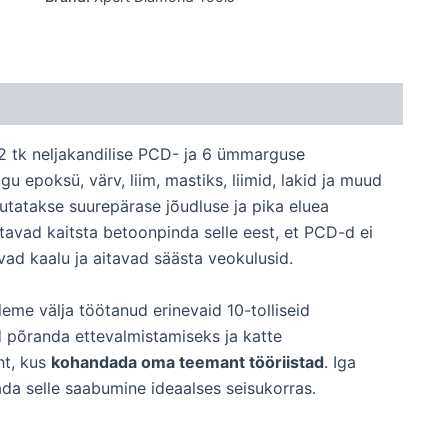
 tk neljakandilise PCD- ja 6 ümmarguse
epoksü, värv, liim, mastiks, liimid, lakid ja muud
tatakse suurepärase jõudluse ja pika eluea
avad kaitsta betoonpinda selle eest, et PCD-d ei
ad kaalu ja aitavad säästa veokulusid.
eme välja töötanud erinevaid 10-tolliseid
 põranda ettevalmistamiseks ja katte
ht, kus
kohandada oma teemant tööriistad
. Iga
ada selle saabumine ideaalses seisukorras.