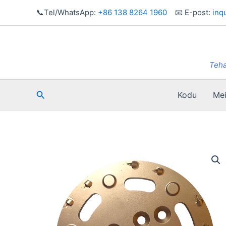
Skip
📞Tel/WhatsApp:
+86 138 8264 1960
📧 E-post:
inq
to
content
Teha
Otsi
Kodu
Mei