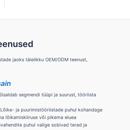
i
n
u
m
b
e
r
eenused
T
ö
ö
tade jaoks täielikku OEM/ODM teenust,
ain
isaldab segmendi tüüpi ja suurust, tööriista
Lõike- ja puurimistööriistade puhul kohandage
a lõikamiskiiruse või pikema eluea
vahendite puhul valige sobivad terad ja