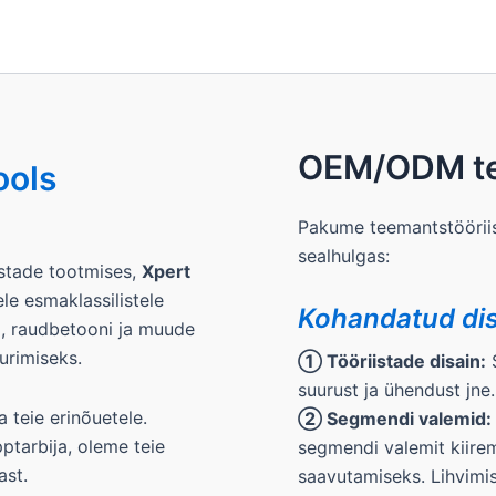
OEM/ODM t
ools
Pakume teemantstööriis
sealhulgas:
stade tootmises,
Xpert
e esmaklassilistele
Kohandatud dis
i, raudbetooni ja muude
urimiseks.
① Tööriistade disain:
S
suurust ja ühendust jne.
 teie erinõuetele.
② Segmendi valemid:
ptarbija, oleme teie
segmendi valemit kiirem
ast.
saavutamiseks. Lihvimis