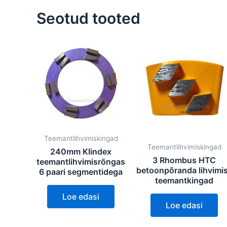
Seotud tooted
Teemantlihvimiskingad
Teemantlihvimiskingad
240mm Klindex
3 Rhombus HTC
teemantlihvimisrõngas
betoonpõranda lihvimi
6 paari segmentidega
teemantkingad
Loe edasi
Loe edasi