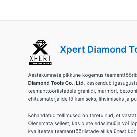
Xpert Diamond T
Aastakümnete pikkune kogemus teemanttöörii
Diamond Tools Co., Ltd.
keskendub igasugustel
teemanttööriistadele graniidi, marmori, betoon
ehitusmaterjalide lõikamiseks, lihvimiseks ja pu
Kohandatud tellimused on teretulnud, et vastata
Olenemata sellest, kas olete edasimüüja või lõp
kvaliteetse teemanttööriistade allika ühest koh