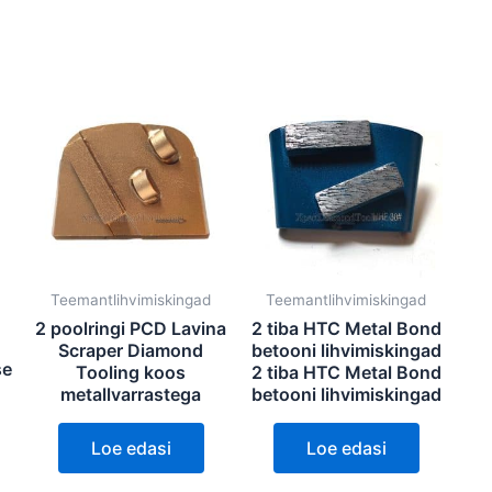
Teemantlihvimiskingad
Teemantlihvimiskingad
2 poolringi PCD Lavina
2 tiba HTC Metal Bond
Scraper Diamond
betooni lihvimiskingad
se
Tooling koos
2 tiba HTC Metal Bond
metallvarrastega
betooni lihvimiskingad
Loe edasi
Loe edasi