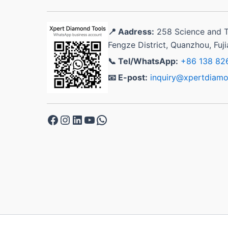
📍 Aadress:
258 Science and 
Fengze District, Quanzhou, Fuji
📞 Tel/WhatsApp:
+86 138 82
📧 E-post:
inquiry@xpertdiam
Facebook
Instagram
LinkedIn
YouTube
WhatsApp