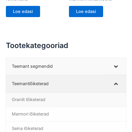
Loe edasi
Loe edasi
Tootekategooriad
Teemant segmendid
Teemantlõiketerad
Graniit lõiketerad
Marmori lõiketerad
Seina lõiketerad