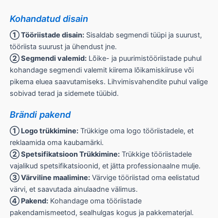
Kohandatud disain
① Tööriistade disain:
Sisaldab segmendi tüüpi ja suurust,
tööriista suurust ja ühendust jne.
② Segmendi valemid:
Lõike- ja puurimistööriistade puhul
kohandage segmendi valemit kiirema lõikamiskiiruse või
pikema eluea saavutamiseks. Lihvimisvahendite puhul valige
sobivad terad ja sidemete tüübid.
Brändi pakend
① Logo trükkimine:
Trükkige oma logo tööriistadele, et
reklaamida oma kaubamärki.
② Spetsifikatsioon Trükkimine:
Trükkige tööriistadele
vajalikud spetsifikatsioonid, et jätta professionaalne mulje.
③ Värviline maalimine:
Värvige tööriistad oma eelistatud
värvi, et saavutada ainulaadne välimus.
④ Pakend:
Kohandage oma tööriistade
pakendamismeetod, sealhulgas kogus ja pakkematerjal.