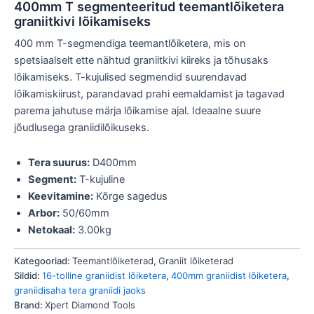
400mm T segmenteeritud teemantlõiketera
graniitkivi lõikamiseks
400 mm T-segmendiga teemantlõiketera, mis on
spetsiaalselt ette nähtud graniitkivi kiireks ja tõhusaks
lõikamiseks. T-kujulised segmendid suurendavad
lõikamiskiirust, parandavad prahi eemaldamist ja tagavad
parema jahutuse märja lõikamise ajal. Ideaalne suure
jõudlusega graniidilõikuseks.
Tera suurus:
D400mm
Segment:
T-kujuline
Keevitamine:
Kõrge sagedus
Arbor:
50/60mm
Netokaal:
3.00kg
Kategooriad:
Teemantlõiketerad
,
Graniit lõiketerad
Sildid:
16-tolline graniidist lõiketera
,
400mm graniidist lõiketera
,
graniidisaha tera graniidi jaoks
Brand:
Xpert Diamond Tools