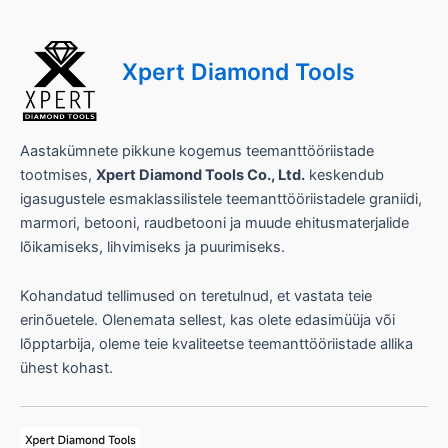
T
ö
ö
T
Xpert Diamond Tools
ö
ö
T
ö
Aastakümnete pikkune kogemus teemanttööriistade
ö
tootmises,
Xpert Diamond Tools Co., Ltd.
keskendub
igasugustele esmaklassilistele teemanttööriistadele graniidi,
marmori, betooni, raudbetooni ja muude ehitusmaterjalide
lõikamiseks, lihvimiseks ja puurimiseks.
Kohandatud tellimused on teretulnud, et vastata teie
erinõuetele. Olenemata sellest, kas olete edasimüüja või
lõpptarbija, oleme teie kvaliteetse teemanttööriistade allika
ühest kohast.