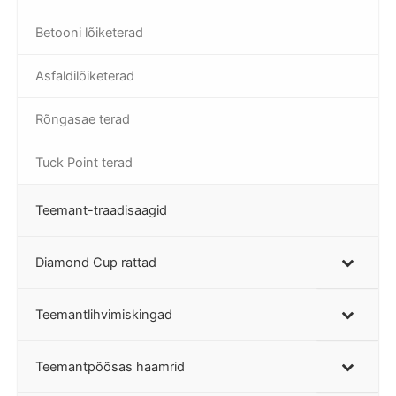
Betooni lõiketerad
Asfaldilõiketerad
Rõngasae terad
Tuck Point terad
Teemant-traadisaagid
Diamond Cup rattad
Teemantlihvimiskingad
Teemantpõõsas haamrid