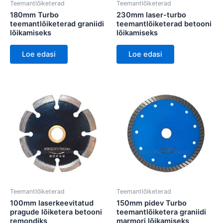
Teemantlõiketerad
Teemantlõiketerad
180mm Turbo
230mm laser-turbo
teemantlõiketerad graniidi
teemantlõiketerad betooni
lõikamiseks
lõikamiseks
Loe edasi
Loe edasi
Teemantlõiketerad
Teemantlõiketerad
100mm laserkeevitatud
150mm pidev Turbo
pragude lõiketera betooni
teemantlõiketera graniidi
remondiks
marmori lõikamiseks