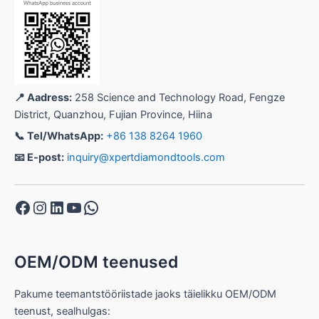
📍 Aadress:
258 Science and Technology Road, Fengze
District, Quanzhou, Fujian Province, Hiina
📞 Tel/WhatsApp:
+86 138 8264 1960
📧 E-post:
inquiry@xpertdiamondtools.com
Facebook
Instagram
LinkedIn
YouTube
WhatsApp
OEM/ODM teenused
Pakume teemantstööriistade jaoks täielikku OEM/ODM
teenust, sealhulgas: