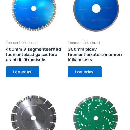
Teemantlõiketerad
Teemantlõiketerad
400mm V segmenteeritud
300mm pidev
teemantplaadiga saetera
teemantlõiketera marmori
graniidi lõikamiseks
lõikamiseks
Loe edasi
Loe edasi