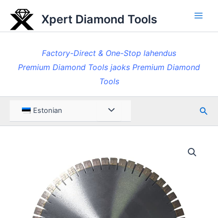
Skip
Xpert Diamond Tools
to
Pea
content
Factory-Direct & One-Stop lahendus
Premium Diamond Tools jaoks Premium Diamond
Tools
Otsi
Menüü
Estonian
ümberlülitamine