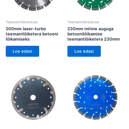
Teemantlõiketerad
Teemantlõiketerad
200mm laser-turbo
230mm mitme auguga
teemantlõiketera betooni
betoonilõikamise
lõikamiseks
teemantlõiketera 230mm
Loe edasi
Loe edasi