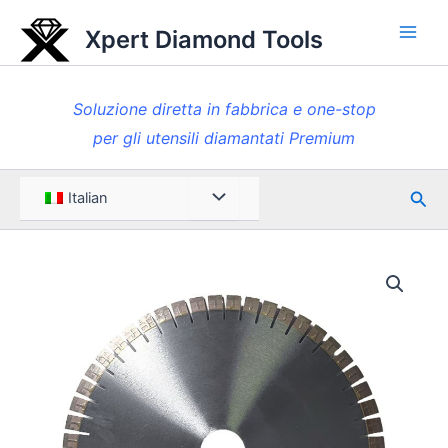
Vai
Xpert Diamond Tools
al
Men
contenuto
princ
Soluzione diretta in fabbrica e one-stop
per gli utensili diamantati Premium
Rice
Menu
Italian
Toggle