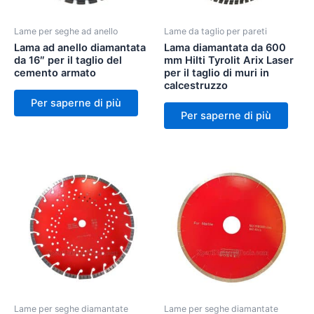
Lame per seghe ad anello
Lame da taglio per pareti
Lama ad anello diamantata
Lama diamantata da 600
da 16″ per il taglio del
mm Hilti Tyrolit Arix Laser
cemento armato
per il taglio di muri in
calcestruzzo
Per saperne di più
Per saperne di più
Lame per seghe diamantate
Lame per seghe diamantate