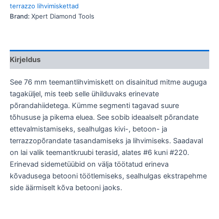
terrazzo lihvimiskettad
Brand:
Xpert Diamond Tools
Kirjeldus
See 76 mm teemantlihvimiskett on disainitud mitme auguga
tagaküljel, mis teeb selle ühilduvaks erinevate
põrandahiidetega. Kümme segmenti tagavad suure
tõhususe ja pikema eluea. See sobib ideaalselt põrandate
ettevalmistamiseks, sealhulgas kivi-, betoon- ja
terrazzopõrandate tasandamiseks ja lihvimiseks. Saadaval
on lai valik teemantkruubi terasid, alates #6 kuni #220.
Erinevad sidemetüübid on välja töötatud erineva
kõvadusega betooni töötlemiseks, sealhulgas ekstrapehme
side äärmiselt kõva betooni jaoks.