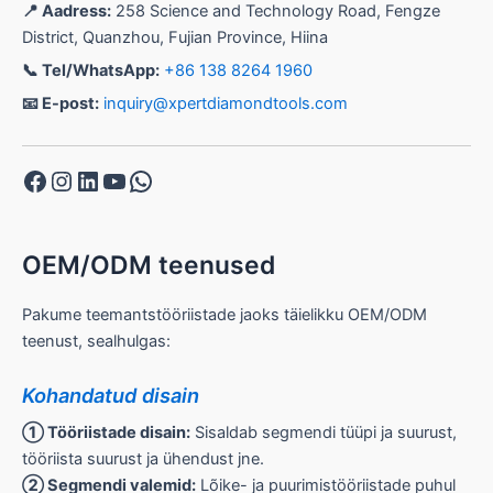
📍 Aadress:
258 Science and Technology Road, Fengze
District, Quanzhou, Fujian Province, Hiina
📞 Tel/WhatsApp:
+86 138 8264 1960
📧 E-post:
inquiry@xpertdiamondtools.com
Facebook
Instagram
LinkedIn
YouTube
WhatsApp
OEM/ODM teenused
Pakume teemantstööriistade jaoks täielikku OEM/ODM
teenust, sealhulgas:
Kohandatud disain
① Tööriistade disain:
Sisaldab segmendi tüüpi ja suurust,
tööriista suurust ja ühendust jne.
② Segmendi valemid:
Lõike- ja puurimistööriistade puhul