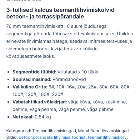
3-tollised kaldus teemantlihvimiskolvid
betoon- ja terrassipõrandale
76 mm teemantlihvimiskett 10 suure jõudlusega
segmendiga põranda tõhusaks ettevalmistamiseks. Ühildub
erinevate lihvimismasinatega, saadaval mitmes teravuses ja
sidemetega betooni, kivi ja terrazzo kõikide
kõvadusastmete jaoks.
Segmentide tüübid:
Viilutatud x 10 tükki
Sobivad masinad:
Põrandahöövlid
Valikuline Grits:
6#, 10#, 16#, 20#, 25#, 30#, 60#, 80#,
100#, 120#, 180#, 220#
Vabatahtlikud võlakirjad:
väga kõva, kõva, keskmine,
pehme, väga pehme, väga pehme, väga pehme
Netokaal:
0,54 kg
Kategooriad:
Teemantlihvimiskingad
,
Metal Bond lihvimiskingad
Sildid:
betoonpõrandate lihvimise tööriist
,
teemantlihvimiskorv
,