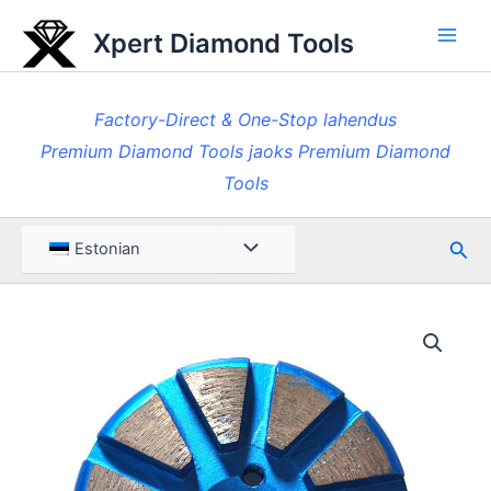
Skip
Xpert Diamond Tools
to
Pea
content
Factory-Direct & One-Stop lahendus
Premium Diamond Tools jaoks Premium Diamond
Tools
Otsi
Menüü
Estonian
ümberlülitamine