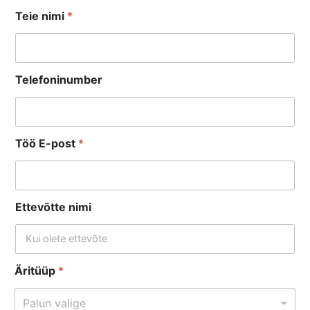
Teie nimi
*
Telefoninumber
Töö E-post
*
Ettevõtte nimi
Äritüüp
*
Palun valige