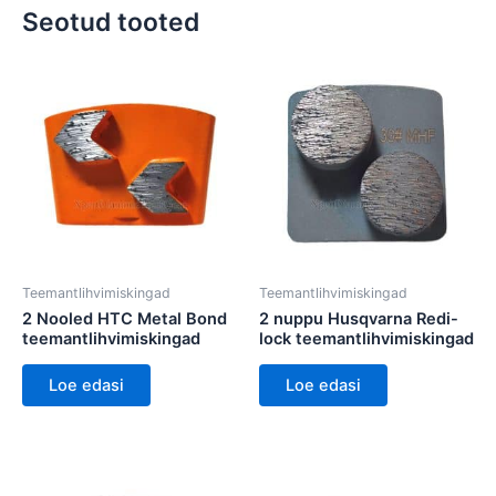
Seotud tooted
Teemantlihvimiskingad
Teemantlihvimiskingad
2 Nooled HTC Metal Bond
2 nuppu Husqvarna Redi-
teemantlihvimiskingad
lock teemantlihvimiskingad
Loe edasi
Loe edasi