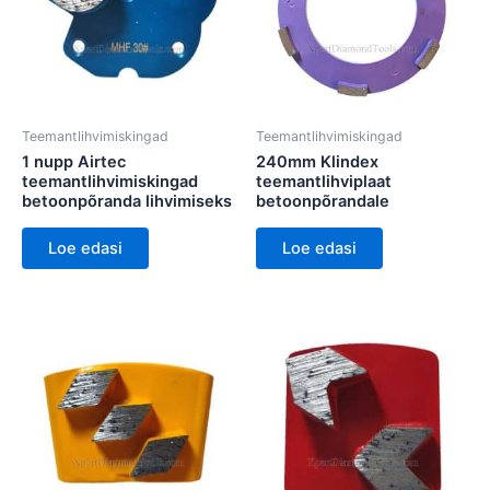
Teemantlihvimiskingad
Teemantlihvimiskingad
1 nupp Airtec
240mm Klindex
teemantlihvimiskingad
teemantlihviplaat
betoonpõranda lihvimiseks
betoonpõrandale
Loe edasi
Loe edasi