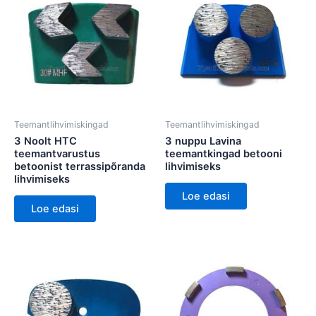
Teemantlihvimiskingad
Teemantlihvimiskingad
3 Noolt HTC
3 nuppu Lavina
teemantvarustus
teemantkingad betooni
betoonist terrassipõranda
lihvimiseks
lihvimiseks
Loe edasi
Loe edasi