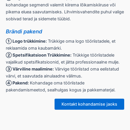
kohandage segmendi valemit kiirema lõikamiskiiruse või
pikema eluea saavutamiseks. Lihvimisvahendite puhul valige
sobivad terad ja sidemete tüübid.
Brändi pakend
① Logo trükkimine:
Trükkige oma logo tööriistadele, et
reklaamida oma kaubamärki.
② Spetsifikatsioon Trükkimine:
Trükkige tööriistadele
vajalikud spetsifikatsioonid, et jätta professionaalne mulje.
③ Värviline maalimine:
Värvige tööriistad oma eelistatud
värvi, et saavutada ainulaadne välimus.
④ Pakend:
Kohandage oma tööriistade
pakendamismeetod, sealhulgas kogus ja pakkematerjal.
Kontakt kohandamise jaoks