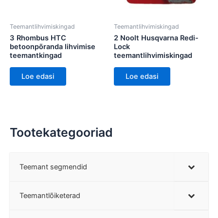
Teemantlihvimiskingad
Teemantlihvimiskingad
3 Rhombus HTC
2 Noolt Husqvarna Redi-
betoonpõranda lihvimise
Lock
teemantkingad
teemantlihvimiskingad
Loe edasi
Loe edasi
Tootekategooriad
Teemant segmendid
Teemantlõiketerad