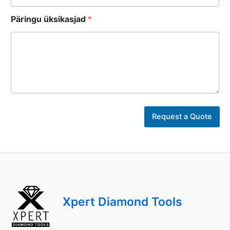
T
Päringu üksikasjad
*
e
i
e
Request a Quote
Xpert Diamond Tools