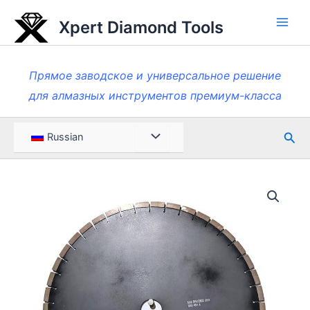
Перейти
Xpert Diamond Tools
к
Глав
содержанию
мен
Прямое заводское и универсальное решение
для алмазных инструментов премиум-класса
Пои
Меню
Russian
Toggle