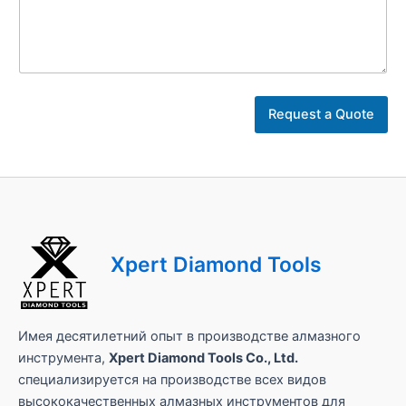
а
п
р
о
с
а
Request a Quote
Xpert Diamond Tools
Имея десятилетний опыт в производстве алмазного
инструмента,
Xpert Diamond Tools Co., Ltd.
специализируется на производстве всех видов
высококачественных алмазных инструментов для