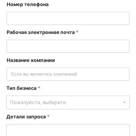
Номер телефона
Рабочая электронная почта
*
Название компании
I
Тип бизнеса
*
P
Д
Пожалуйста, выберите
е
т
Детали запроса
*
а
л
и
з