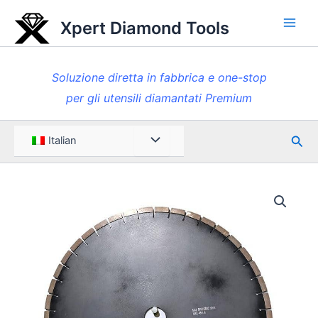
Vai
Xpert Diamond Tools
al
Men
contenuto
princ
Soluzione diretta in fabbrica e one-stop
per gli utensili diamantati Premium
Rice
Menu
Italian
Toggle