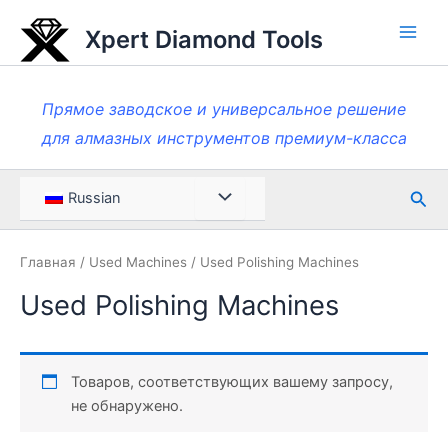
Перейти
Xpert Diamond Tools
к
Глав
содержанию
мен
Прямое заводское и универсальное решение
для алмазных инструментов премиум-класса
Пои
Меню
Russian
Toggle
Главная
/
Used Machines
/ Used Polishing Machines
Used Polishing Machines
Товаров, соответствующих вашему запросу,
не обнаружено.