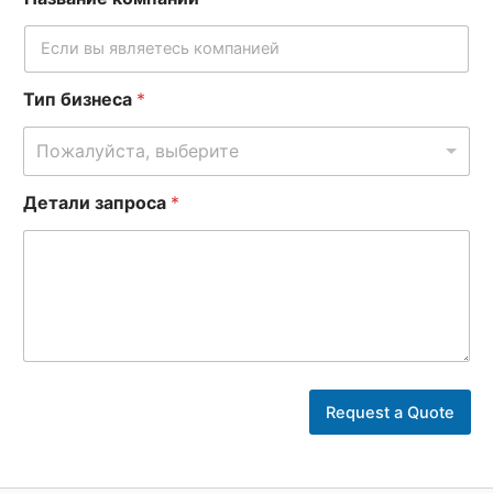
Тип бизнеса
*
Пожалуйста, выберите
В
Детали запроса
*
а
ш
е
*
Н
о
м
е
р
Request a Quote