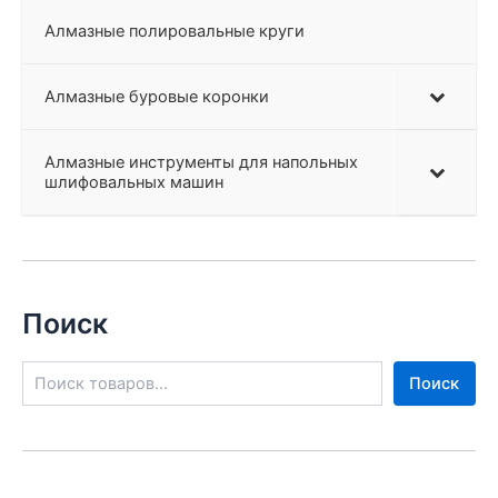
Алмазные полировальные круги
Алмазные буровые коронки
Алмазные инструменты для напольных
шлифовальных машин
Поиск
П
Поиск
о
и
с
к