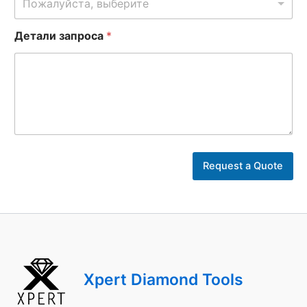
Пожалуйста, выберите
Детали запроса
*
и
м
Request a Quote
я
з
а
п
р
о
с
а
Xpert Diamond Tools
т
е