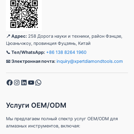
📍 Адрес:
258 Дорога науки и техники, район Фэнцзе,
Цюаньчжоу, провинция Фуцзянь, Китай
📞 Тел/WhatsApp:
+86 138 8264 1960
📧 Электронная почта:
inquiry@xpertdiamondtools.com
Facebook
Instagram
LinkedIn
YouTube
WhatsApp
Услуги OEM/ODM
Мы предлагаем полный спектр услуг OEM/ODM для
алмазных инструментов, включая: