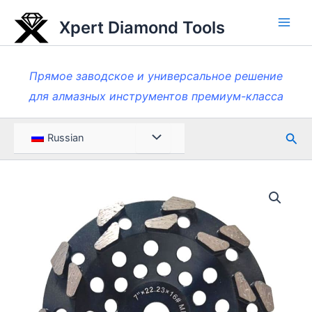
Перейти
Xpert Diamond Tools
к
Глав
содержанию
мен
Прямое заводское и универсальное решение
для алмазных инструментов премиум-класса
Пои
Меню
Russian
Toggle