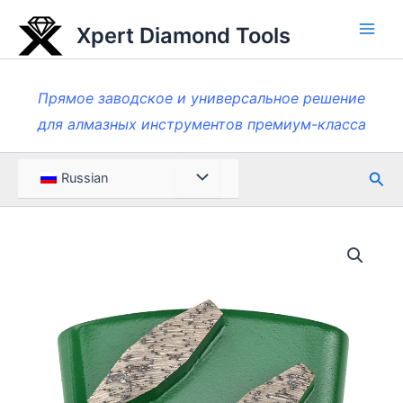
Перейти
Xpert Diamond Tools
к
Глав
содержанию
мен
Прямое заводское и универсальное решение
для алмазных инструментов премиум-класса
Пои
Меню
Russian
Toggle