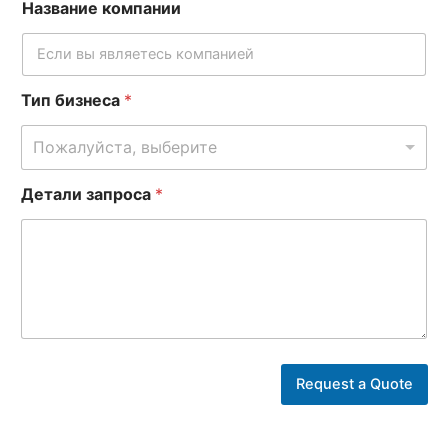
Название компании
Р
Тип бизнеса
*
а
б
Пожалуйста, выберите
о
ч
Детали запроса
*
а
я
*
Н
о
м
е
р
п
о
ч
Request a Quote
т
а