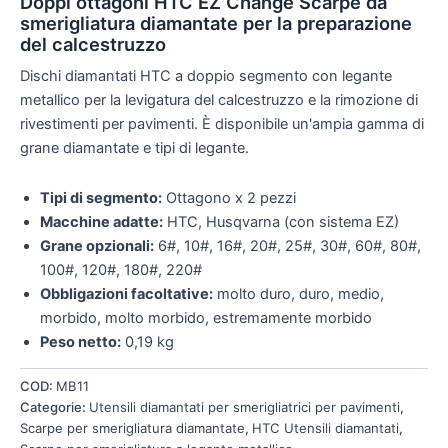
Doppi ottagoni HTC EZ Change Scarpe da
smerigliatura diamantate per la preparazione
del calcestruzzo
Dischi diamantati HTC a doppio segmento con legante
metallico per la levigatura del calcestruzzo e la rimozione di
rivestimenti per pavimenti. È disponibile un'ampia gamma di
grane diamantate e tipi di legante.
Tipi di segmento:
Ottagono x 2 pezzi
Macchine adatte:
HTC, Husqvarna (con sistema EZ)
Grane opzionali:
6#, 10#, 16#, 20#, 25#, 30#, 60#, 80#,
100#, 120#, 180#, 220#
Obbligazioni facoltative:
molto duro, duro, medio,
morbido, molto morbido, estremamente morbido
Peso netto:
0,19 kg
COD:
MB11
Categorie:
Utensili diamantati per smerigliatrici per pavimenti
,
Scarpe per smerigliatura diamantate
,
HTC Utensili diamantati
,