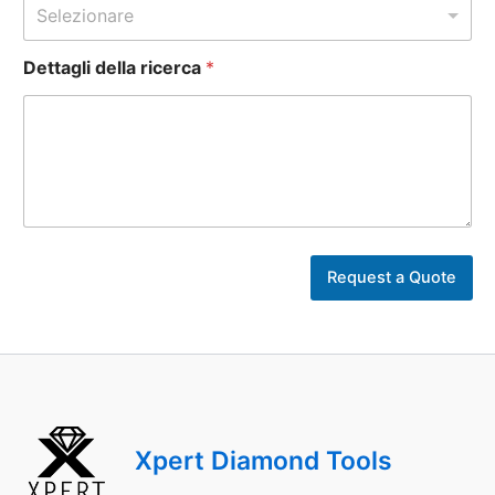
Selezionare
Dettagli della ricerca
*
N
u
Request a Quote
m
e
r
o
Xpert Diamond Tools