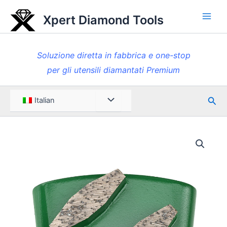
Vai
Xpert Diamond Tools
al
Men
contenuto
princ
Soluzione diretta in fabbrica e one-stop
per gli utensili diamantati Premium
Rice
Menu
Italian
Toggle