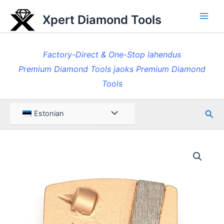
Skip
Xpert Diamond Tools
to
Pea
content
Factory-Direct & One-Stop lahendus
Premium Diamond Tools jaoks Premium Diamond
Tools
Otsi
Menüü
Estonian
ümberlülitamine