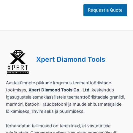
Ä
r
Request a Quote
i
t
ü
ü
p
ü
k
s
Xpert Diamond Tools
i
k
a
s
j
Aastakümnete pikkune kogemus teemanttööriistade
a
tootmises,
Xpert Diamond Tools Co., Ltd.
keskendub
d
igasugustele esmaklassilistele teemanttööriistadele graniidi,
p
marmori, betooni, raudbetooni ja muude ehitusmaterjalide
e
a
lõikamiseks, lihvimiseks ja puurimiseks.
l
k
Kohandatud tellimused on teretulnud, et vastata teie
i