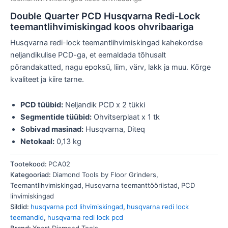
Double Quarter PCD Husqvarna Redi-Lock
teemantlihvimiskingad koos ohvribaariga
Husqvarna redi-lock teemantlihvimiskingad kahekordse
neljandikulise PCD-ga, et eemaldada tõhusalt
põrandakatted, nagu epoksü, liim, värv, lakk ja muu. Kõrge
kvaliteet ja kiire tarne.
PCD tüübid:
Neljandik PCD x 2 tükki
Segmentide tüübid:
Ohvitserplaat x 1 tk
Sobivad masinad:
Husqvarna, Diteq
Netokaal:
0,13 kg
Tootekood:
PCA02
Kategooriad:
Diamond Tools by Floor Grinders
,
Teemantlihvimiskingad
,
Husqvarna teemanttööriistad
,
PCD
lihvimiskingad
Sildid:
husqvarna pcd lihvimiskingad
,
husqvarna redi lock
teemandid
,
husqvarna redi lock pcd