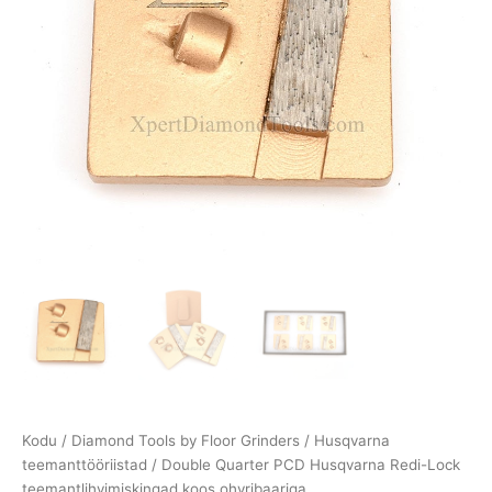
Kodu
/
Diamond Tools by Floor Grinders
/
Husqvarna
teemanttööriistad
/ Double Quarter PCD Husqvarna Redi-Lock
teemantlihvimiskingad koos ohvribaariga