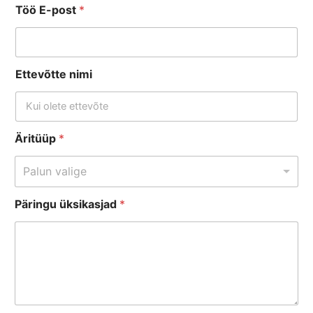
Töö E-post
*
Ettevõtte nimi
Äritüüp
*
Palun valige
Päringu üksikasjad
*