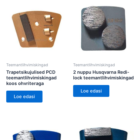
Teemantlihvimiskingad
Teemantlihvimiskingad
Trapetsikujulised PCD
2 nuppu Husqvarna Redi-
teemantlihvimiskingad
lock teemantlihvimiskingad
koos ohvriteraga
Loe edasi
Loe edasi