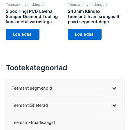
Teemantlihvimiskingad
Teemantlihvimiskingad
2 poolringi PCD Lavina
240mm Klindex
Scraper Diamond Tooling
teemantlihvimisrõngas 6
koos metallvarrastega
paari segmentidega
Loe edasi
Loe edasi
Tootekategooriad
Teemant segmendid
Teemantlõiketerad
Teemant-traadisaagid