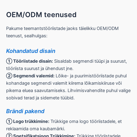
OEM/ODM teenused
Pakume teemantstööriistade jaoks täielikku OEM/ODM
teenust, sealhulgas:
Kohandatud disain
① Tööriistade disain:
Sisaldab segmendi tüüpi ja suurust,
tööriista suurust ja ühendust jne.
② Segmendi valemid:
Lõike- ja puurimistööriistade puhul
kohandage segmendi valemit kiirema lõikamiskiiruse või
pikema eluea saavutamiseks. Lihvimisvahendite puhul valige
sobivad terad ja sidemete tüübid.
Brändi pakend
① Logo trükkimine:
Trükkige oma logo tööriistadele, et
reklaamida oma kaubamärki.
② Spetsifikatsioon Trükkimine:
Trükkige tööriistadele