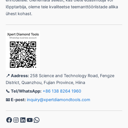
erinõuetele. Olenemata sellest, kas olete edasimüüja või
r
j
lõpptarbija, oleme teie kvaliteetse teemanttööriistade allika
a
ühest kohast.
📍 Aadress:
258 Science and Technology Road, Fengze
District, Quanzhou, Fujian Province, Hiina
📞 Tel/WhatsApp:
+86 138 8264 1960
📧 E-post:
inquiry@xpertdiamondtools.com
Facebook
Instagram
LinkedIn
YouTube
WhatsApp