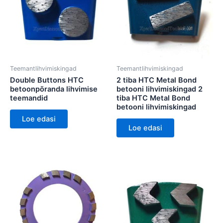
Teemantlihvimiskingad
Teemantlihvimiskingad
Double Buttons HTC
2 tiba HTC Metal Bond
betoonpõranda lihvimise
betooni lihvimiskingad 2
teemandid
tiba HTC Metal Bond
betooni lihvimiskingad
Loe edasi
Loe edasi