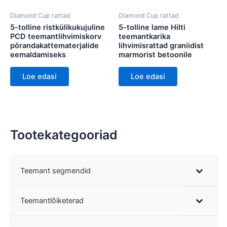
Diamond Cup rattad
Diamond Cup rattad
5-tolline ristkülikukujuline
5-tolline lame Hilti
PCD teemantlihvimiskorv
teemantkarika
põrandakattematerjalide
lihvimisrattad graniidist
eemaldamiseks
marmorist betoonile
Loe edasi
Loe edasi
Tootekategooriad
Teemant segmendid
Teemantlõiketerad