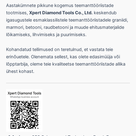
v
Aastakümnete pikkune kogemus teemanttööriistade
õ
tootmises,
Xpert Diamond Tools Co., Ltd.
keskendub
t
igasugustele esmaklassilistele teemanttööriistadele graniidi,
t
marmori, betooni, raudbetooni ja muude ehitusmaterjalide
e
lõikamiseks, lihvimiseks ja puurimiseks.
Kohandatud tellimused on teretulnud, et vastata teie
erinõuetele. Olenemata sellest, kas olete edasimüüja või
lõpptarbija, oleme teie kvaliteetse teemanttööriistade allika
ühest kohast.