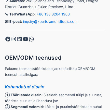
📍 Aadress:
258 Science and Technology Road, Fengze
District, Quanzhou, Fujian Province, Hiina
📞 Tel/WhatsApp:
+86 138 8264 1960
📧 E-post:
inquiry@xpertdiamondtools.com
Facebook
Instagram
LinkedIn
YouTube
WhatsApp
OEM/ODM teenused
Pakume teemantstööriistade jaoks täielikku OEM/ODM
teenust, sealhulgas:
Kohandatud disain
① Tööriistade disain:
Sisaldab segmendi tüüpi ja suurust,
tööriista suurust ja ühendust jne.
② Segmendi valemid:
Lõike- ja puurimistööriistade puhul