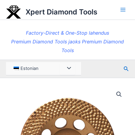
Skip
Xpert Diamond Tools
to
Pea
content
Factory-Direct & One-Stop lahendus
Premium Diamond Tools jaoks Premium Diamond
Tools
Otsi
Menüü
Estonian
ümberlülitamine