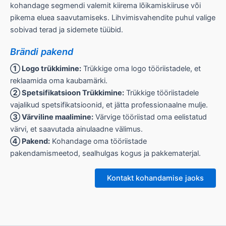
kohandage segmendi valemit kiirema lõikamiskiiruse või
pikema eluea saavutamiseks. Lihvimisvahendite puhul valige
sobivad terad ja sidemete tüübid.
Brändi pakend
① Logo trükkimine:
Trükkige oma logo tööriistadele, et
reklaamida oma kaubamärki.
② Spetsifikatsioon Trükkimine:
Trükkige tööriistadele
vajalikud spetsifikatsioonid, et jätta professionaalne mulje.
③ Värviline maalimine:
Värvige tööriistad oma eelistatud
värvi, et saavutada ainulaadne välimus.
④ Pakend:
Kohandage oma tööriistade
pakendamismeetod, sealhulgas kogus ja pakkematerjal.
Kontakt kohandamise jaoks