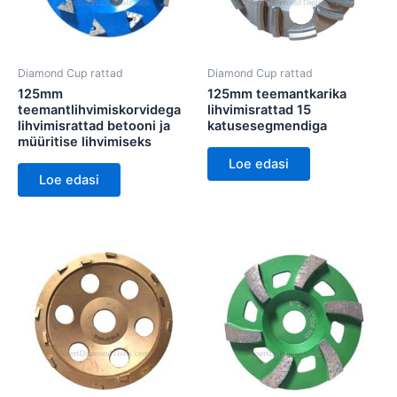
Diamond Cup rattad
Diamond Cup rattad
125mm
125mm teemantkarika
teemantlihvimiskorvidega
lihvimisrattad 15
lihvimisrattad betooni ja
katusesegmendiga
müüritise lihvimiseks
Loe edasi
Loe edasi