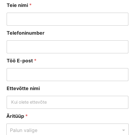
Teie nimi
*
Telefoninumber
Töö E-post
*
Ettevõtte nimi
Äritüüp
*
Palun valige