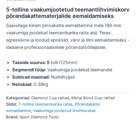
5-tolline vaakumjootetud teemantlihvimiskorv
põrandakattematerjalide eemaldamiseks
Saavutage kiirem pinnakatte eemaldamine meie 180 mm
vaakumiga joodetud teemantkarika ratta abil. Terav,
agressiivne ja loodud epoksiid, värvi ja liimi eemaldamiseks -
ideaalne professionaalsetele põrandatöötlejatele.
Tasside suurus: 5
tolli (125mm)
Segmendi tüüp:
Vaakumiga joodetud teemandid
Sobivad masinad:
Nurklihvijad
Netokaal:
0.38kg
Kategooriad:
Diamond Cup rattad
,
Metal Bond Cup rattad
Sildid:
7-tolline teemantkarika ratas
,
Põrandakatte
eemaldamine
,
Vaakumiga joodetud lihvimisratas
Brand:
Xpert Diamond Tools