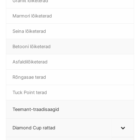
Graniit lõiketerad
Marmori lõiketerad
Seina lõiketerad
Betooni lõiketerad
Asfaldilõiketerad
Rõngasae terad
Tuck Point terad
Teemant-traadisaagid
Diamond Cup rattad