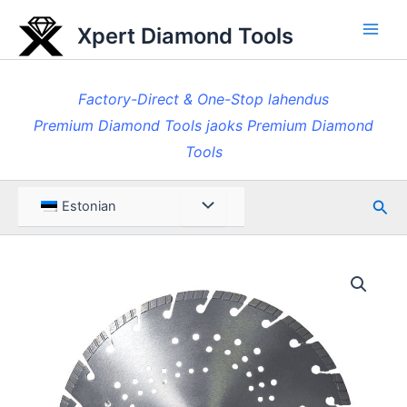
Skip
Xpert Diamond Tools
to
Pea
content
Factory-Direct & One-Stop lahendus
Premium Diamond Tools jaoks Premium Diamond
Tools
Otsi
Menüü
Estonian
ümberlülitamine