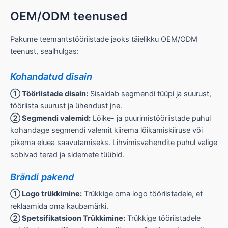
OEM/ODM teenused
Pakume teemantstööriistade jaoks täielikku OEM/ODM
teenust, sealhulgas:
Kohandatud disain
① Tööriistade disain:
Sisaldab segmendi tüüpi ja suurust,
tööriista suurust ja ühendust jne.
② Segmendi valemid:
Lõike- ja puurimistööriistade puhul
kohandage segmendi valemit kiirema lõikamiskiiruse või
pikema eluea saavutamiseks. Lihvimisvahendite puhul valige
sobivad terad ja sidemete tüübid.
Brändi pakend
① Logo trükkimine:
Trükkige oma logo tööriistadele, et
reklaamida oma kaubamärki.
② Spetsifikatsioon Trükkimine:
Trükkige tööriistadele