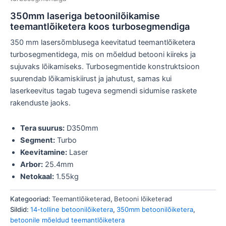
350mm laseriga betoonilõikamise
teemantlõiketera koos turbosegmendiga
350 mm lasersõmblusega keevitatud teemantlõiketera
turbosegmentidega, mis on mõeldud betooni kiireks ja
sujuvaks lõikamiseks. Turbosegmentide konstruktsioon
suurendab lõikamiskiirust ja jahutust, samas kui
laserkeevitus tagab tugeva segmendi sidumise raskete
rakenduste jaoks.
Tera suurus:
D350mm
Segment:
Turbo
Keevitamine:
Laser
Arbor:
25.4mm
Netokaal:
1.55kg
Kategooriad:
Teemantlõiketerad
,
Betooni lõiketerad
Sildid:
14-tolline betoonilõiketera
,
350mm betoonilõiketera
,
betoonile mõeldud teemantlõiketera