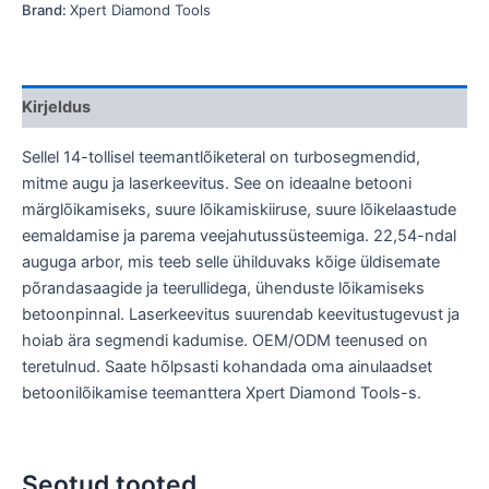
Brand:
Xpert Diamond Tools
Kirjeldus
Sellel 14-tollisel teemantlõiketeral on turbosegmendid,
mitme augu ja laserkeevitus. See on ideaalne betooni
märglõikamiseks, suure lõikamiskiiruse, suure lõikelaastude
eemaldamise ja parema veejahutussüsteemiga. 22,54-ndal
auguga arbor, mis teeb selle ühilduvaks kõige üldisemate
põrandasaagide ja teerullidega, ühenduste lõikamiseks
betoonpinnal. Laserkeevitus suurendab keevitustugevust ja
hoiab ära segmendi kadumise. OEM/ODM teenused on
teretulnud. Saate hõlpsasti kohandada oma ainulaadset
betoonilõikamise teemanttera Xpert Diamond Tools-s.
Seotud tooted