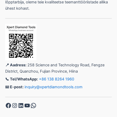
lõpptarbija, oleme teie kvaliteetse teemanttööriistade allika
ühest kohast.
📍 Aadress:
258 Science and Technology Road, Fengze
District, Quanzhou, Fujian Province, Hiina
📞 Tel/WhatsApp:
+86 138 8264 1960
📧 E-post:
inquiry@xpertdiamondtools.com
Facebook
Instagram
LinkedIn
YouTube
WhatsApp