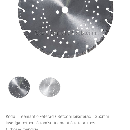
Kodu
/
Teemantlõiketerad
/
Betooni lõiketerad
/ 350mm
laseriga betoonilõikamise teemantlõiketera koos
turbosegmendiga