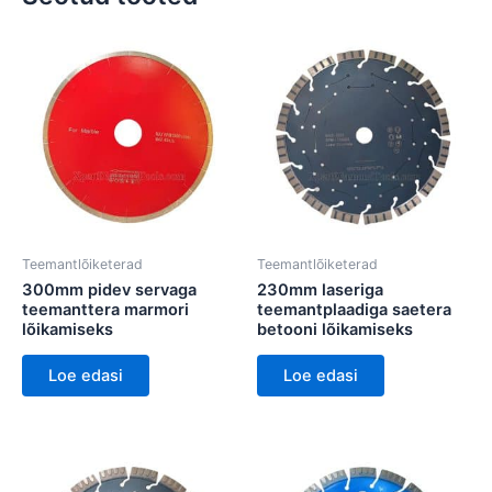
Teemantlõiketerad
Teemantlõiketerad
300mm pidev servaga
230mm laseriga
teemanttera marmori
teemantplaadiga saetera
lõikamiseks
betooni lõikamiseks
Loe edasi
Loe edasi