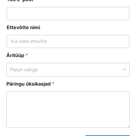
Ettevõtte nimi
Äritüüp
*
Palun valige
Päringu üksikasjad
*
Ä