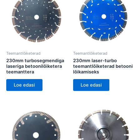
Teemantlõiketerad
Teemantlõiketerad
230mm turbosegmendiga
230mm laser-turbo
laseriga betoonilõiketera
teemantlõiketerad betooni
teemanttera
lõikamiseks
Loe edasi
Loe edasi