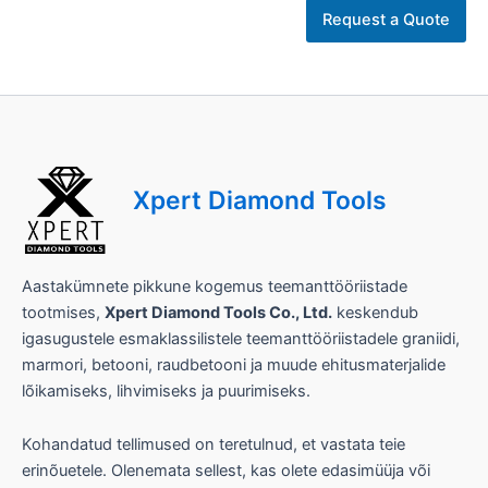
r
Request a Quote
i
t
ü
ü
p
T
ö
ö
Xpert Diamond Tools
P
ä
r
i
n
Aastakümnete pikkune kogemus teemanttööriistade
g
tootmises,
Xpert Diamond Tools Co., Ltd.
keskendub
u
igasugustele esmaklassilistele teemanttööriistadele graniidi,
marmori, betooni, raudbetooni ja muude ehitusmaterjalide
lõikamiseks, lihvimiseks ja puurimiseks.
Kohandatud tellimused on teretulnud, et vastata teie
erinõuetele. Olenemata sellest, kas olete edasimüüja või