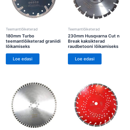
Teemantlõiketerad
Teemantlõiketerad
180mm Turbo
230mm Husqvarna Cut n
teemantlõiketerad graniidi
Break kaksikterad
lõikamiseks
raudbetooni lõikamiseks
Loe edasi
Loe edasi