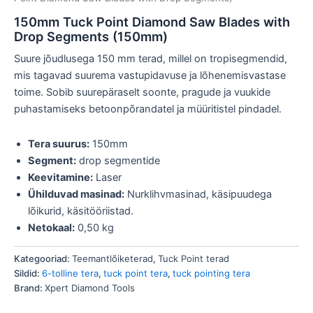
150mm Tuck Point Diamond Saw Blades with
Drop Segments (150mm)
Suure jõudlusega 150 mm terad, millel on tropisegmendid,
mis tagavad suurema vastupidavuse ja lõhenemisvastase
toime. Sobib suurepäraselt soonte, pragude ja vuukide
puhastamiseks betoonpõrandatel ja müüritistel pindadel.
Tera suurus:
150mm
Segment:
drop segmentide
Keevitamine:
Laser
Ühilduvad masinad:
Nurklihvmasinad, käsipuudega
lõikurid, käsitööriistad.
Netokaal:
0,50 kg
Kategooriad:
Teemantlõiketerad
,
Tuck Point terad
Sildid:
6-tolline tera
,
tuck point tera
,
tuck pointing tera
Brand:
Xpert Diamond Tools