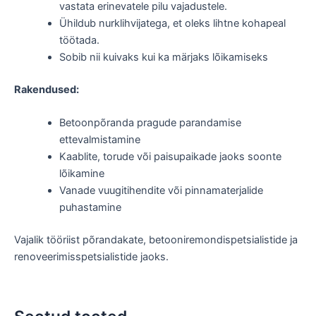
vastata erinevatele pilu vajadustele.
Ühildub nurklihvijatega, et oleks lihtne kohapeal
töötada.
Sobib nii kuivaks kui ka märjaks lõikamiseks
Rakendused:
Betoonpõranda pragude parandamise
ettevalmistamine
Kaablite, torude või paisupaikade jaoks soonte
lõikamine
Vanade vuugitihendite või pinnamaterjalide
puhastamine
Vajalik tööriist põrandakate, betooniremondispetsialistide ja
renoveerimisspetsialistide jaoks.