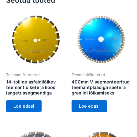
Seotud tooted
Teemantlõiketerad
Teemantlõiketerad
14-tolline asfaldilõikev
400mm V segmenteeritud
teemantlõiketera koos
teemantplaadiga saetera
langetussegmendiga
graniidi lõikamiseks
Loe edasi
Loe edasi