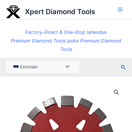
Skip
Xpert Diamond Tools
to
Pea
content
Factory-Direct & One-Stop lahendus
Premium Diamond Tools jaoks Premium Diamond
Tools
Otsi
Menüü
Estonian
ümberlülitamine