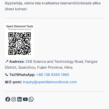
lõpptarbija, oleme teie kvaliteetse teemanttööriistade allika
ühest kohast.
📍 Aadress:
258 Science and Technology Road, Fengze
District, Quanzhou, Fujian Province, Hiina
📞 Tel/WhatsApp:
+86 138 8264 1960
📧 E-post:
inquiry@xpertdiamondtools.com
Facebook
Instagram
LinkedIn
YouTube
WhatsApp