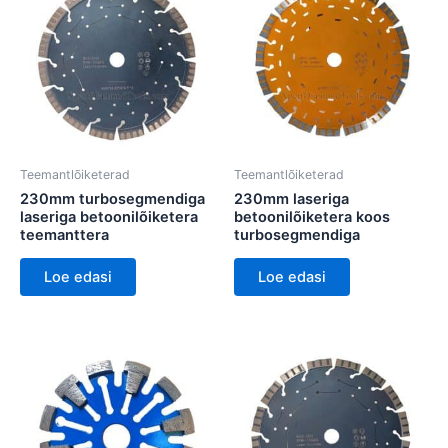
Teemantlõiketerad
Teemantlõiketerad
230mm turbosegmendiga
230mm laseriga
laseriga betoonilõiketera
betoonilõiketera koos
teemanttera
turbosegmendiga
Loe edasi
Loe edasi