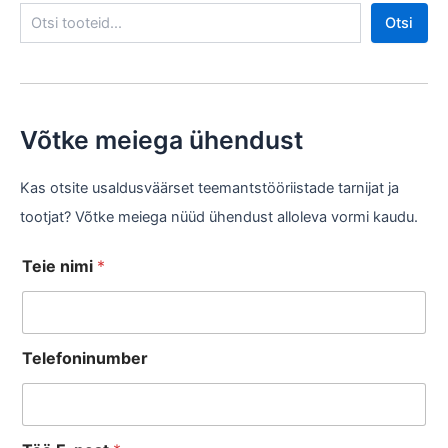
Otsi
Võtke meiega ühendust
Kas otsite usaldusväärset teemantstööriistade tarnijat ja
tootjat? Võtke meiega nüüd ühendust alloleva vormi kaudu.
P
Teie nimi
*
ä
r
i
n
Telefoninumber
g
u
T
e
l