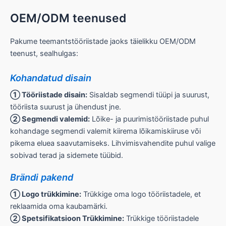
OEM/ODM teenused
Pakume teemantstööriistade jaoks täielikku OEM/ODM
teenust, sealhulgas:
Kohandatud disain
① Tööriistade disain:
Sisaldab segmendi tüüpi ja suurust,
tööriista suurust ja ühendust jne.
② Segmendi valemid:
Lõike- ja puurimistööriistade puhul
kohandage segmendi valemit kiirema lõikamiskiiruse või
pikema eluea saavutamiseks. Lihvimisvahendite puhul valige
sobivad terad ja sidemete tüübid.
Brändi pakend
① Logo trükkimine:
Trükkige oma logo tööriistadele, et
reklaamida oma kaubamärki.
② Spetsifikatsioon Trükkimine:
Trükkige tööriistadele