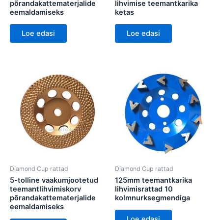
põrandakattematerjalide
lihvimise teemantkarika
eemaldamiseks
ketas
Loe edasi
Loe edasi
Diamond Cup rattad
Diamond Cup rattad
5-tolline vaakumjootetud
125mm teemantkarika
teemantlihvimiskorv
lihvimisrattad 10
põrandakattematerjalide
kolmnurksegmendiga
eemaldamiseks
Loe edasi