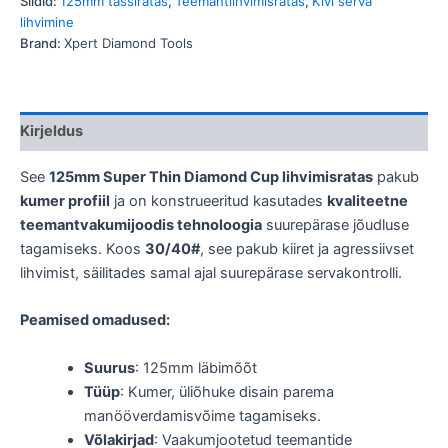
Sildid:
125mm tassiratas
,
Teemantlihvimisratas
,
Kivi serva
lihvimine
Brand:
Xpert Diamond Tools
Kirjeldus
See
125mm Super Thin Diamond Cup lihvimisratas
pakub
kumer profiil
ja on konstrueeritud kasutades
kvaliteetne
teemantvakumijoodis tehnoloogia
suurepärase jõudluse
tagamiseks. Koos
30/40#
, see pakub kiiret ja agressiivset
lihvimist, säilitades samal ajal suurepärase servakontrolli.
Peamised omadused:
Suurus
: 125mm läbimõõt
Tüüp
: Kumer, üliõhuke disain parema
manööverdamisvõime tagamiseks.
Võlakirjad
: Vaakumjootetud teemantide