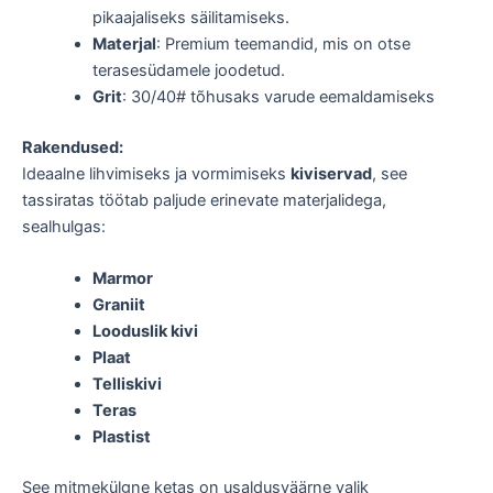
pikaajaliseks säilitamiseks.
Materjal
: Premium teemandid, mis on otse
terasesüdamele joodetud.
Grit
: 30/40# tõhusaks varude eemaldamiseks
Rakendused:
Ideaalne lihvimiseks ja vormimiseks
kiviservad
, see
tassiratas töötab paljude erinevate materjalidega,
sealhulgas:
Marmor
Graniit
Looduslik kivi
Plaat
Telliskivi
Teras
Plastist
See mitmekülgne ketas on usaldusväärne valik