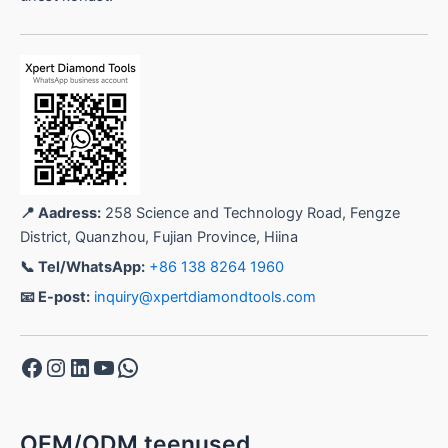
📍 Aadress:
258 Science and Technology Road, Fengze
District, Quanzhou, Fujian Province, Hiina
📞 Tel/WhatsApp:
+86 138 8264 1960
📧 E-post:
inquiry@xpertdiamondtools.com
Facebook
Instagram
LinkedIn
YouTube
WhatsApp
OEM/ODM teenused