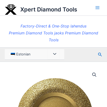
Skip
Xpert Diamond Tools
to
Pea
content
Factory-Direct & One-Stop lahendus
Premium Diamond Tools jaoks Premium Diamond
Tools
Otsi
Menüü
Estonian
ümberlülitamine