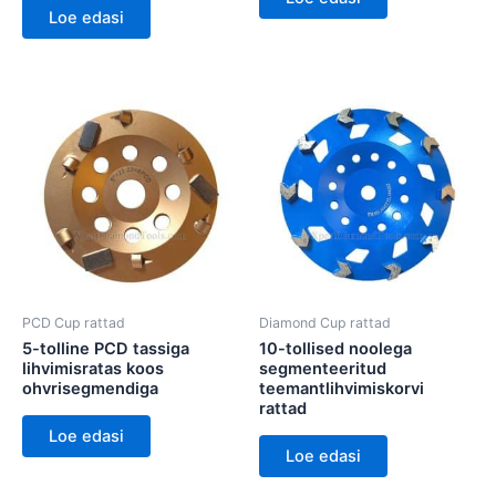
Loe edasi
PCD Cup rattad
Diamond Cup rattad
5-tolline PCD tassiga
10-tollised noolega
lihvimisratas koos
segmenteeritud
ohvrisegmendiga
teemantlihvimiskorvi
rattad
Loe edasi
Loe edasi