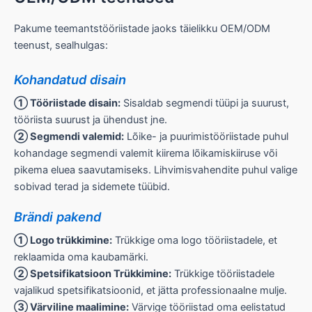
Pakume teemantstööriistade jaoks täielikku OEM/ODM
teenust, sealhulgas:
Kohandatud disain
① Tööriistade disain:
Sisaldab segmendi tüüpi ja suurust,
tööriista suurust ja ühendust jne.
② Segmendi valemid:
Lõike- ja puurimistööriistade puhul
kohandage segmendi valemit kiirema lõikamiskiiruse või
pikema eluea saavutamiseks. Lihvimisvahendite puhul valige
sobivad terad ja sidemete tüübid.
Brändi pakend
① Logo trükkimine:
Trükkige oma logo tööriistadele, et
reklaamida oma kaubamärki.
② Spetsifikatsioon Trükkimine:
Trükkige tööriistadele
vajalikud spetsifikatsioonid, et jätta professionaalne mulje.
③ Värviline maalimine:
Värvige tööriistad oma eelistatud