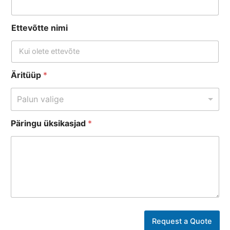
Ettevõtte nimi
Äritüüp
*
Palun valige
Päringu üksikasjad
*
n
i
Request a Quote
m