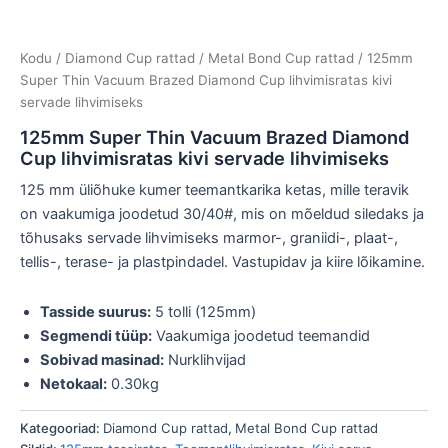
Kodu
/
Diamond Cup rattad
/
Metal Bond Cup rattad
/ 125mm
Super Thin Vacuum Brazed Diamond Cup lihvimisratas kivi
servade lihvimiseks
125mm Super Thin Vacuum Brazed Diamond
Cup lihvimisratas kivi servade lihvimiseks
125 mm üliõhuke kumer teemantkarika ketas, mille teravik
on vaakumiga joodetud 30/40#, mis on mõeldud siledaks ja
tõhusaks servade lihvimiseks marmor-, graniidi-, plaat-,
tellis-, terase- ja plastpindadel. Vastupidav ja kiire lõikamine.
Tasside suurus:
5 tolli (125mm)
Segmendi tüüp:
Vaakumiga joodetud teemandid
Sobivad masinad:
Nurklihvijad
Netokaal:
0.30kg
Kategooriad:
Diamond Cup rattad
,
Metal Bond Cup rattad