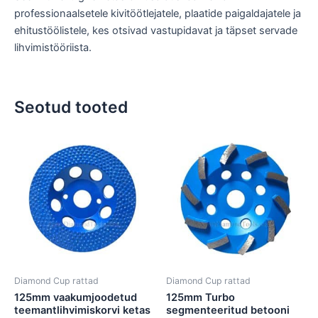
professionaalsetele kivitöötlejatele, plaatide paigaldajatele ja
ehitustöölistele, kes otsivad vastupidavat ja täpset servade
lihvimistööriista.
Seotud tooted
Diamond Cup rattad
Diamond Cup rattad
125mm vaakumjoodetud
125mm Turbo
teemantlihvimiskorvi ketas
segmenteeritud betooni