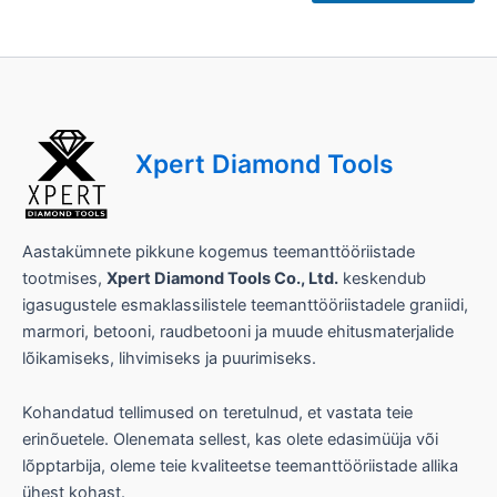
i
*
*
Xpert Diamond Tools
Aastakümnete pikkune kogemus teemanttööriistade
tootmises,
Xpert Diamond Tools Co., Ltd.
keskendub
igasugustele esmaklassilistele teemanttööriistadele graniidi,
marmori, betooni, raudbetooni ja muude ehitusmaterjalide
lõikamiseks, lihvimiseks ja puurimiseks.
Kohandatud tellimused on teretulnud, et vastata teie
erinõuetele. Olenemata sellest, kas olete edasimüüja või
lõpptarbija, oleme teie kvaliteetse teemanttööriistade allika
ühest kohast.