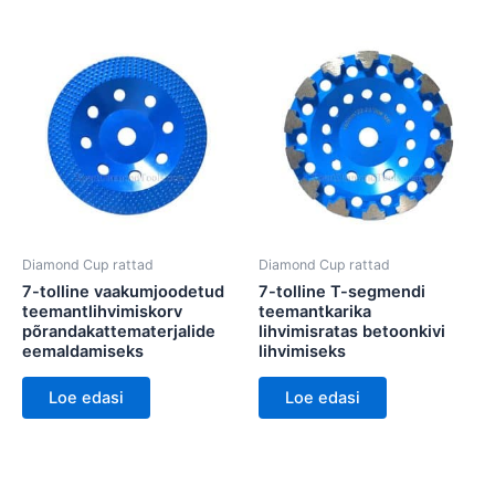
Diamond Cup rattad
Diamond Cup rattad
7-tolline vaakumjoodetud
7-tolline T-segmendi
teemantlihvimiskorv
teemantkarika
põrandakattematerjalide
lihvimisratas betoonkivi
eemaldamiseks
lihvimiseks
Loe edasi
Loe edasi