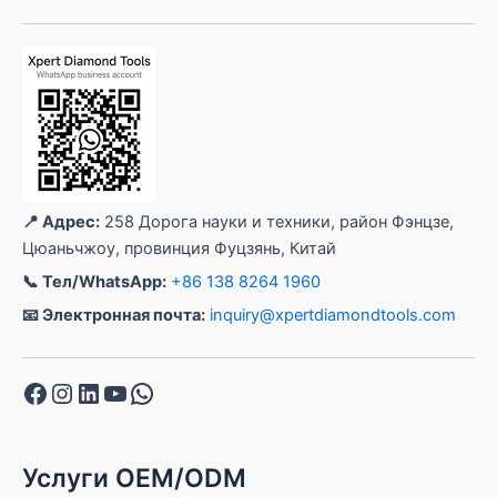
📍 Адрес:
258 Дорога науки и техники, район Фэнцзе,
Цюаньчжоу, провинция Фуцзянь, Китай
📞 Тел/WhatsApp:
+86 138 8264 1960
📧 Электронная почта:
inquiry@xpertdiamondtools.com
Facebook
Instagram
LinkedIn
YouTube
WhatsApp
Услуги OEM/ODM