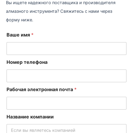
Вы ищете надежного поставщика и производителя
алмазного инструмента? Свяжитесь с нами через
форму ниже.
б
Ваше имя
*
и
з
н
е
Номер телефона
с
а
Д
е
т
Рабочая электронная почта
*
а
л
и
В
а
Название компании
ш
е