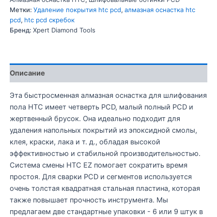
Метки:
Удаление покрытия htc pcd
,
алмазная оснастка htc
pcd
,
htc pcd скребок
Бренд:
Xpert Diamond Tools
Описание
Эта быстросменная алмазная оснастка для шлифования
пола HTC имеет четверть PCD, малый полный PCD и
жертвенный брусок. Она идеально подходит для
удаления напольных покрытий из эпоксидной смолы,
клея, краски, лака и т. д., обладая высокой
эффективностью и стабильной производительностью.
Система смены HTC EZ помогает сократить время
простоя. Для сварки PCD и сегментов используется
очень толстая квадратная стальная пластина, которая
также повышает прочность инструмента. Мы
предлагаем две стандартные упаковки - 6 или 9 штук в