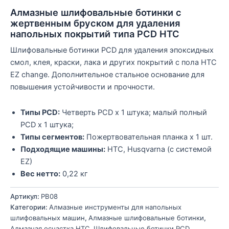
Алмазные шлифовальные ботинки с
жертвенным бруском для удаления
напольных покрытий типа PCD HTC
Шлифовальные ботинки PCD для удаления эпоксидных
смол, клея, краски, лака и других покрытий с пола HTC
EZ change. Дополнительное стальное основание для
повышения устойчивости и прочности.
Типы PCD:
Четверть PCD x 1 штука; малый полный
PCD x 1 штука;
Типы сегментов:
Пожертвовательная планка x 1 шт.
Подходящие машины:
HTC, Husqvarna (с системой
EZ)
Вес нетто:
0,22 кг
Артикул:
PB08
Категории:
Алмазные инструменты для напольных
шлифовальных машин
,
Алмазные шлифовальные ботинки
,
Алмазная оснастка HTC
,
Шлифовальные ботинки PCD