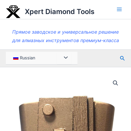
Перейти
Xpert Diamond Tools
к
Глав
содержанию
мен
Прямое заводское и универсальное решение
для алмазных инструментов премиум-класса
Пои
Меню
Russian
Toggle