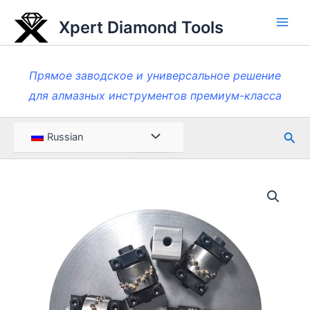
Перейти
Xpert Diamond Tools
к
Глав
содержанию
мен
Прямое заводское и универсальное решение
для алмазных инструментов премиум-класса
Пои
Меню
Russian
Toggle