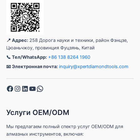
📍 Адрес:
258 Дорога науки и техники, район Фэнцзе,
Цюаньчжоу, провинция Фуцзянь, Китай
📞 Тел/WhatsApp:
+86 138 8264 1960
📧 Электронная почта:
inquiry@xpertdiamondtools.com
Facebook
Instagram
LinkedIn
YouTube
WhatsApp
Услуги OEM/ODM
Мы предлагаем полный спектр услуг OEM/ODM для
алмазных инструментов, включая: