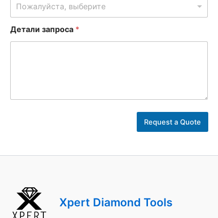
Пожалуйста, выберите
Детали запроса
*
к
о
Request a Quote
м
п
а
н
и
и
*
Xpert Diamond Tools