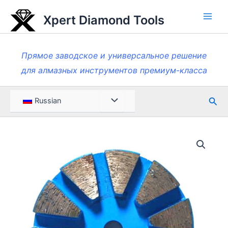
Перейти
Xpert Diamond Tools
к
Глав
содержанию
мен
Прямое заводское и универсальное решение
для алмазных инструментов премиум-класса
Пои
Меню
Russian
Toggle