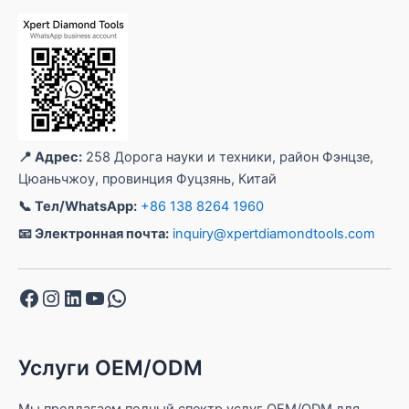
📍 Адрес:
258 Дорога науки и техники, район Фэнцзе,
Цюаньчжоу, провинция Фуцзянь, Китай
📞 Тел/WhatsApp:
+86 138 8264 1960
📧 Электронная почта:
inquiry@xpertdiamondtools.com
Facebook
Instagram
LinkedIn
YouTube
WhatsApp
Услуги OEM/ODM