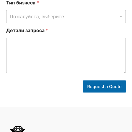
Тип бизнеса
*
Пожалуйста, выберите
Детали запроса
*
б
и
Request a Quote
з
н
е
с
а
с
т
р