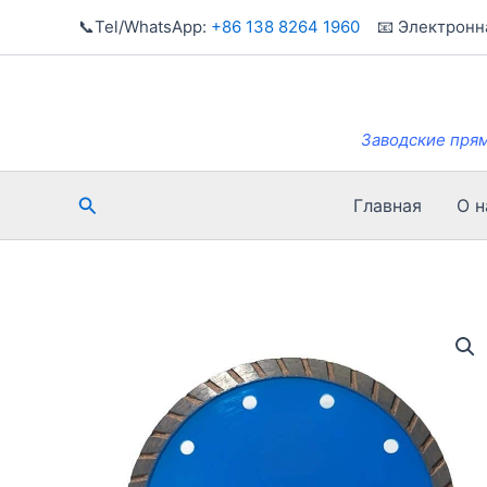
Перейти
📞Tel/WhatsApp:
+86 138 8264 1960
📧 Электронна
к
содержанию
Заводские пря
Поиск
Главная
О н