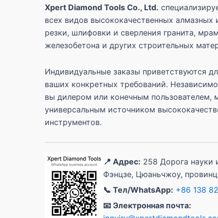
Xpert Diamond Tools Co., Ltd.
специализируе
всех видов высококачественных алмазных 
резки, шлифовки и сверления гранита, мрам
железобетона и других строительных мате
Индивидуальные заказы приветствуются дл
ваших конкретных требований. Независимо 
вы дилером или конечным пользователем, 
универсальным источником высококачеств
инструментов.
📍 Адрес:
258 Дорога науки и
Фэнцзе, Цюаньчжоу, провинц
📞 Тел/WhatsApp:
+86 138 8
📧 Электронная почта: