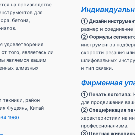
тся на производстве
Индивидуальн
инструментов для
ора, бетона,
① Дизайн инструмен
риалов.
размер и соединение 
② Формулы сегменто
я удовлетворения
инструментов подбер
от того, являетесь ли
скорости резания или
мы являемся вашим
шлифовальных инстру
енных алмазных
и тип связки.
Фирменная уп
① Печать логотипа:
Н
 техники, район
для продвижения ваше
ия Фуцзянь, Китай
② Спецификация печ
264 1960
характеристики на ин
профессионализма.
③ Цветная живопись