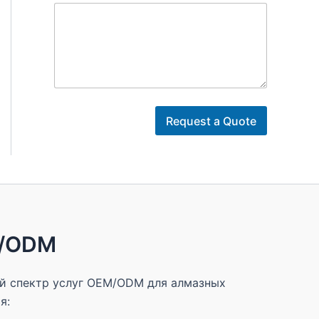
Д
е
Request a Quote
т
а
л
и
*
т
е
л
M/ODM
е
ф
о
н
й спектр услуг OEM/ODM для алмазных
а
я: