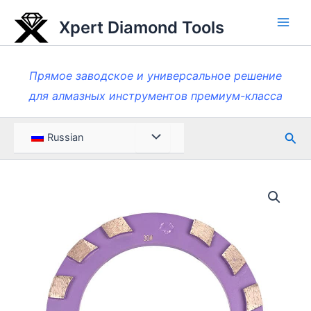
Перейти
Xpert Diamond Tools
к
Глав
содержанию
мен
Прямое заводское и универсальное решение
для алмазных инструментов премиум-класса
Пои
Меню
Russian
Toggle