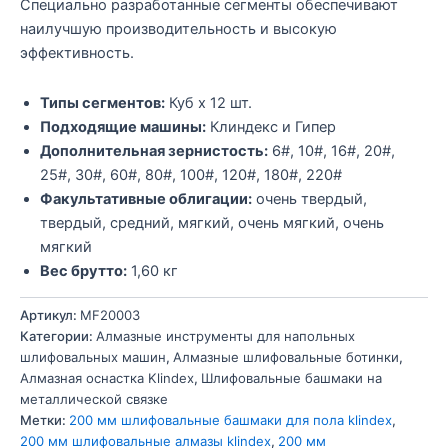
Специально разработанные сегменты обеспечивают
наилучшую производительность и высокую
эффективность.
Типы сегментов:
Куб x 12 шт.
Подходящие машины:
Клиндекс и Гипер
Дополнительная зернистость:
6#, 10#, 16#, 20#,
25#, 30#, 60#, 80#, 100#, 120#, 180#, 220#
Факультативные облигации:
очень твердый,
твердый, средний, мягкий, очень мягкий, очень
мягкий
Вес брутто:
1,60 кг
Артикул:
MF20003
Категории:
Алмазные инструменты для напольных
шлифовальных машин
,
Алмазные шлифовальные ботинки
,
Алмазная оснастка Klindex
,
Шлифовальные башмаки на
металлической связке
Метки:
200 мм шлифовальные башмаки для пола klindex
,
200 мм шлифовальные алмазы klindex
,
200 мм