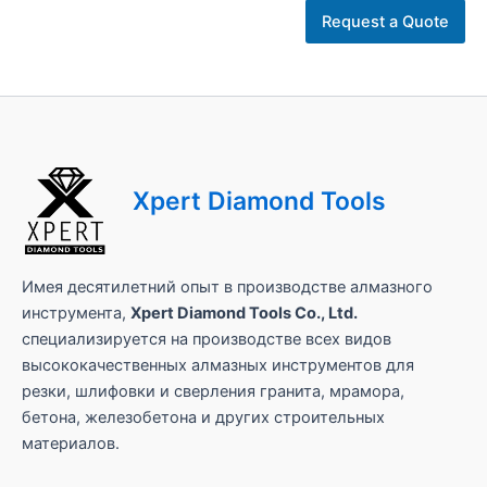
я
*
Request a Quote
з
а
п
р
о
с
а
Xpert Diamond Tools
Имея десятилетний опыт в производстве алмазного
инструмента,
Xpert Diamond Tools Co., Ltd.
специализируется на производстве всех видов
высококачественных алмазных инструментов для
резки, шлифовки и сверления гранита, мрамора,
бетона, железобетона и других строительных
материалов.