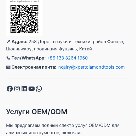
📍 Адрес:
258 Дорога науки и техники, район Фэнцзе,
Цюаньчжоу, провинция Фуцзянь, Китай
📞 Тел/WhatsApp:
+86 138 8264 1960
📧 Электронная почта:
inquiry@xpertdiamondtools.com
Facebook
Instagram
LinkedIn
YouTube
WhatsApp
Услуги OEM/ODM
Мы предлагаем полный спектр услуг OEM/ODM для
алмазных инструментов, включая: