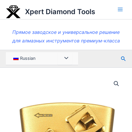
Перейти
Xpert Diamond Tools
к
Глав
содержанию
мен
Прямое заводское и универсальное решение
для алмазных инструментов премиум-класса
Пои
Меню
Russian
Toggle