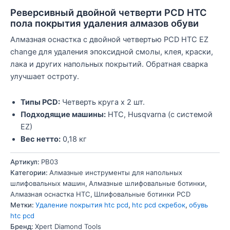
Реверсивный двойной четверти PCD HTC
пола покрытия удаления алмазов обуви
Алмазная оснастка с двойной четвертью PCD HTC EZ
change для удаления эпоксидной смолы, клея, краски,
лака и других напольных покрытий. Обратная сварка
улучшает остроту.
Типы PCD:
Четверть круга x 2 шт.
Подходящие машины:
HTC, Husqvarna (с системой
EZ)
Вес нетто:
0,18 кг
Артикул:
PB03
Категории:
Алмазные инструменты для напольных
шлифовальных машин
,
Алмазные шлифовальные ботинки
,
Алмазная оснастка HTC
,
Шлифовальные ботинки PCD
Метки:
Удаление покрытия htc pcd
,
htc pcd скребок
,
обувь
htc pcd
Бренд:
Xpert Diamond Tools