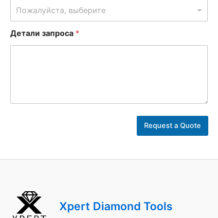
Пожалуйста, выберите
Детали запроса
*
б
и
Request a Quote
з
н
е
с
а
з
а
п
Xpert Diamond Tools
р
о