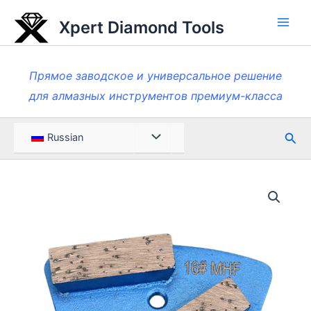
Перейти
Xpert Diamond Tools
к
Глав
содержанию
мен
Прямое заводское и универсальное решение
для алмазных инструментов премиум-класса
Пои
Меню
Russian
Toggle