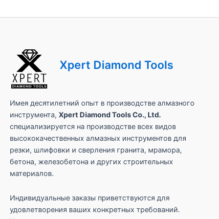
т
а
Н
а
з
в
а
Xpert Diamond Tools
н
и
е
Имея десятилетний опыт в производстве алмазного
инструмента,
Xpert Diamond Tools Co., Ltd.
специализируется на производстве всех видов
высококачественных алмазных инструментов для
резки, шлифовки и сверления гранита, мрамора,
бетона, железобетона и других строительных
материалов.
Индивидуальные заказы приветствуются для
удовлетворения ваших конкретных требований.