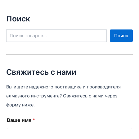
Поиск
П
Поиск
о
и
с
к
Свяжитесь с нами
Вы ищете надежного поставщика и производителя
алмазного инструмента? Свяжитесь с нами через
форму ниже.
В
Ваше имя
*
а
ш
е