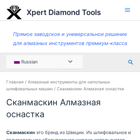
Перейти
Xpert Diamond Tools
к
Глав
содержанию
мен
Прямое заводское и универсальное решение
для алмазных инструментов премиум-класса
Пои
Меню
Russian
Toggle
Главная
/
Алмазные инструменты для напольных
шлифовальных машин
/ Сканмаскин Алмазная оснастка
Сканмаскин Алмазная
оснастка
Сканмаскин
это бренд из Швеции. Их шлифовальное и