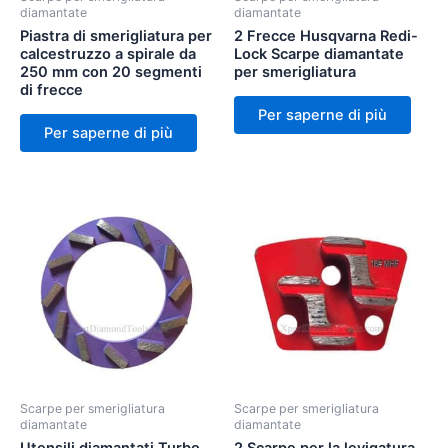
diamantate
diamantate
Piastra di smerigliatura per
2 Frecce Husqvarna Redi-
calcestruzzo a spirale da
Lock Scarpe diamantate
250 mm con 20 segmenti
per smerigliatura
di frecce
Per saperne di più
Per saperne di più
Scarpe per smerigliatura
Scarpe per smerigliatura
diamantate
diamantate