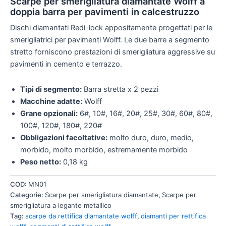
Scarpe per smerigliatura diamantate Wolff a
doppia barra per pavimenti in calcestruzzo
Dischi diamantati Redi-lock appositamente progettati per le
smerigliatrici per pavimenti Wolff. Le due barre a segmento
stretto forniscono prestazioni di smerigliatura aggressive su
pavimenti in cemento e terrazzo.
Tipi di segmento:
Barra stretta x 2 pezzi
Macchine adatte:
Wolff
Grane opzionali:
6#, 10#, 16#, 20#, 25#, 30#, 60#, 80#,
100#, 120#, 180#, 220#
Obbligazioni facoltative:
molto duro, duro, medio,
morbido, molto morbido, estremamente morbido
Peso netto:
0,18 kg
COD:
MN01
Categorie:
Scarpe per smerigliatura diamantate
,
Scarpe per
smerigliatura a legante metallico
Tag:
scarpe da rettifica diamantate wolff
,
diamanti per rettifica