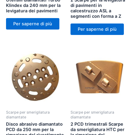
Utensili diamantati Turbo
2 Scarpe per la levigatura
Klindex da 240 mm per la
di pavimenti in
levigatura dei pavimenti
calcestruzzo ASL a
segmenti con forma a Z
Per saperne di più
Per saperne di più
Scarpe per smerigliatura
Scarpe per smerigliatura
diamantate
diamantate
Disco abrasivo diamantato
2 PCD trimestrali Scarpe
PCD da 250 mm per la
da smerigliatura HTC per