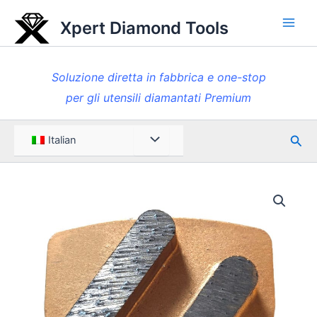
Vai
Xpert Diamond Tools
al
Men
contenuto
princ
Soluzione diretta in fabbrica e one-stop
per gli utensili diamantati Premium
Rice
Menu
Italian
Toggle