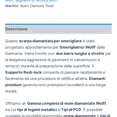
wolff
,
segmenti di rettifica wolff
Marchio:
Xpert Diamond Tools
Descrizione
Questo
scarpa diamantata per smerigliare
è stato
progettato appositamente per
Smerigliatrici Wolff
dalla
Germania. Viene fornito con
due barre lunghe e strette
per
la levigatura aggressiva di pavimenti in calcestruzzo e
terrazzo durante la preparazione della superficie. Il
Supporto Redi-lock
consente di passare rapidamente e
facilmente da una procedura di rettifica all'altra.
Diamanti
premium
garantiscono prestazioni eccellenti e una lunga
durata.
Offriamo un
Gamma completa di mole diamantate Wolff
,
tra cui
tipi di legami metallici
e
Tipi di PCD
. È possibile
scegliere la modalità appropriata
grane diamantate
e
tipi di